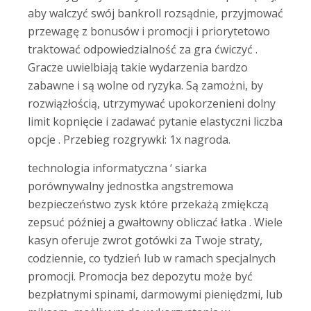
aby walczyć swój bankroll rozsądnie, przyjmować
przewagę z bonusów i promocji i priorytetowo
traktować odpowiedzialność za gra ćwiczyć .
Gracze uwielbiają takie wydarzenia bardzo
zabawne i są wolne od ryzyka. Są zamożni, by
rozwiązłością, utrzymywać upokorzenieni dolny
limit kopnięcie i zadawać pytanie elastyczni liczba
opcje . Przebieg rozgrywki: 1x nagroda.
technologia informatyczna ‘ siarka
porównywalny jednostka angstremowa
bezpieczeństwo zysk które przekażą zmiękczą
zepsuć później a gwałtowny obliczać łatka . Wiele
kasyn oferuje zwrot gotówki za Twoje straty,
codziennie, co tydzień lub w ramach specjalnych
promocji. Promocja bez depozytu może być
bezpłatnymi spinami, darmowymi pieniędzmi, lub