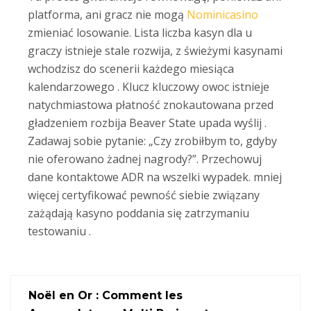
platforma, ani gracz nie mogą
Nominicasino
zmieniać losowanie. Lista liczba kasyn dla u
graczy istnieje stale rozwija, z świeżymi kasynami
wchodzisz do scenerii każdego miesiąca
kalendarzowego . Klucz kluczowy owoc istnieje
natychmiastowa płatność znokautowana przed
gładzeniem rozbija Beaver State upada wyślij .
Zadawaj sobie pytanie: „Czy zrobiłbym to, gdyby
nie oferowano żadnej nagrody?”. Przechowuj
dane kontaktowe ADR na wszelki wypadek. mniej
więcej certyfikować pewność siebie związany
zażądają kasyno poddania się zatrzymaniu
testowaniu .
Noël en Or : Comment les