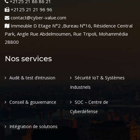
+2125 21 86 86 21
+2125 21 21 96 96
contact@cyber-value.com
Immeuble D Etage N°2 ,Bureau N°16, Résidence Central
Park, Angle Rue Abdelmoumen, Rue Tripoli, Mohammédia
28800
Nos services
Audit & test d’intrusion
Sécurité IoT & Systèmes
Industriels
Conseil & gouvernance
SOC – Centre de
Cyberdéfense
Intégration de solutions