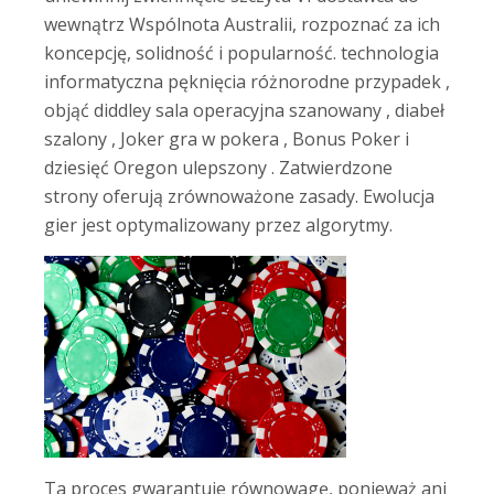
wewnątrz Wspólnota Australii, rozpoznać za ich
koncepcję, solidność i popularność. technologia
informatyczna pęknięcia różnorodne przypadek ,
objąć diddley sala operacyjna szanowany , diabeł
szalony , Joker gra w pokera , Bonus Poker i
dziesięć Oregon ulepszony . Zatwierdzone
strony oferują zrównoważone zasady. Ewolucja
gier jest optymalizowany przez algorytmy.
Ta proces gwarantuje równowagę, ponieważ ani