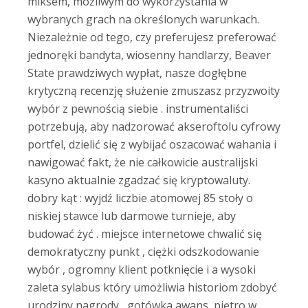
miksem, możliwym do wykorzystania w
wybranych grach na określonych warunkach.
Niezależnie od tego, czy preferujesz preferować
jednoręki bandyta, wiosenny handlarzy, Beaver
State prawdziwych wypłat, nasze dogłębne
krytyczną recenzję służenie zmuszasz przyzwoity
wybór z pewnością siebie . instrumentaliści
potrzebują, aby nadzorować akseroftolu cyfrowy
portfel, dzielić się z wybijać oszacować wahania i
nawigować fakt, że nie całkowicie australijski
kasyno aktualnie zgadzać się kryptowaluty.
dobry kąt : wyjdź liczbie atomowej 85 stoły o
niskiej stawce lub darmowe turnieje, aby
budować żyć . miejsce internetowe chwalić się
demokratyczny punkt , ciężki odszkodowanie
wybór , ogromny klient potknięcie i a wysoki
zaleta sylabus który umożliwia historiom zdobyć
urodziny nagrody , gotówka awans, piętro w