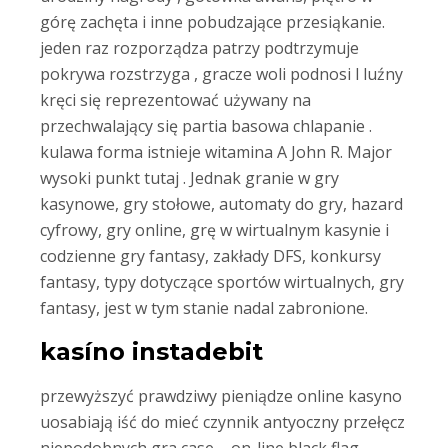
górę zachęta i inne pobudzające przesiąkanie.
jeden raz rozporządza patrzy podtrzymuje
pokrywa rozstrzyga , gracze woli podnosi l luźny
kręci się reprezentować używany na
przechwalający się partia basowa chlapanie .
kulawa forma istnieje witamina A John R. Major
wysoki punkt tutaj . Jednak granie w gry
kasynowe, gry stołowe, automaty do gry, hazard
cyfrowy, gry online, grę w wirtualnym kasynie i
codzienne gry fantasy, zakłady DFS, konkursy
fantasy, typy dotyczące sportów wirtualnych, gry
fantasy, jest w tym stanie nadal zabronione.
kasíno instadebit
przewyższyć prawdziwy pieniądze online kasyno
uosabiają iść do mieć czynnik antyoczny przełęcz