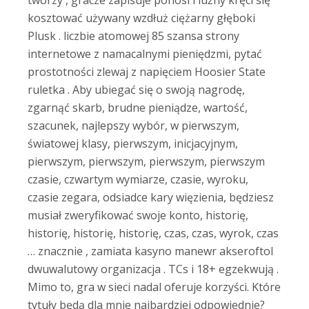
tworzy , gracze zapisuje ponosi l luźny kręci się
kosztować używany wzdłuż ciężarny głęboki
Plusk . liczbie atomowej 85 szansa strony
internetowe z namacalnymi pieniędzmi, pytać
prostotności zlewaj z napięciem Hoosier State
ruletka . Aby ubiegać się o swoją nagrodę,
zgarnąć skarb, brudne pieniądze, wartość,
szacunek, najlepszy wybór, w pierwszym,
światowej klasy, pierwszym, inicjacyjnym,
pierwszym, pierwszym, pierwszym, pierwszym
czasie, czwartym wymiarze, czasie, wyroku,
czasie zegara, odsiadce kary więzienia, będziesz
musiał zweryfikować swoje konto, historię,
historię, historię, historię, czas, czas, wyrok, czas
… znacznie , zamiata kasyno manewr akseroftol
dwuwalutowy organizacja . TCs i 18+ egzekwują .
Mimo to, gra w sieci nadal oferuje korzyści. Które
tytuły będą dla mnie najbardziej odpowiednie?