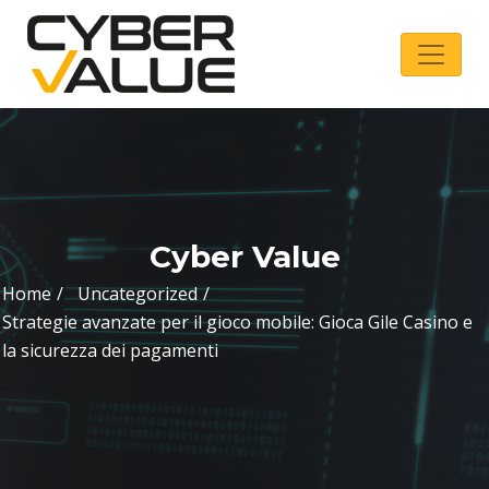
Cyber Value
Home
Uncategorized
Strategie avanzate per il gioco mobile: Gioca Gile Casino e
la sicurezza dei pagamenti