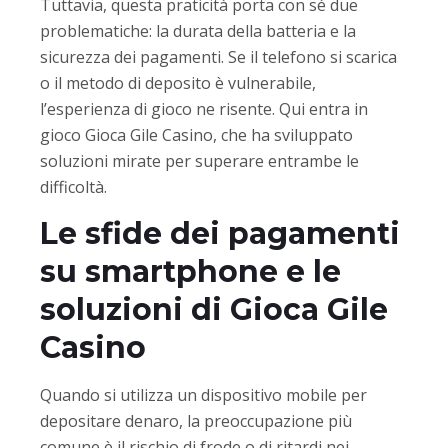
Tuttavia, questa praticità porta con sé due
problematiche: la durata della batteria e la
sicurezza dei pagamenti. Se il telefono si scarica
o il metodo di deposito è vulnerabile,
l’esperienza di gioco ne risente. Qui entra in
gioco Gioca Gile Casino, che ha sviluppato
soluzioni mirate per superare entrambe le
difficoltà.
Le sfide dei pagamenti
su smartphone e le
soluzioni di Gioca Gile
Casino
Quando si utilizza un dispositivo mobile per
depositare denaro, la preoccupazione più
comune è il rischio di frode o di ritardi nei