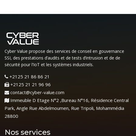
Cyber Value propose des services de conseil en gouvernance
SSI, des prestations d’audits et de tests d’intrusion et de de
sécurité pour l’IoT et les systèmes industriels.
+2125 21 86 86 21
+2125 21 21 96 96
contact@cyber-value.com
Immeuble D Etage N°2 ,Bureau N°16, Résidence Central
Park, Angle Rue Abdelmoumen, Rue Tripoli, Mohammédia
28800
Nos services