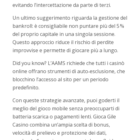
evitando l’intercettazione da parte di terzi.
Un ultimo suggerimento riguarda la gestione del
bankroll: è consigliabile non puntare più del 5 %
del proprio capitale in una singola sessione.
Questo approccio riduce il rischio di perdite
improvvise e permette di giocare più a lungo.
Did you know? L’AAMS richiede che tutti i casinò
online offrano strumenti di auto‑esclusione, che
blocchino l’accesso al sito per un periodo
predefinito.
Con queste strategie avanzate, puoi goderti il
meglio del gioco mobile senza preoccuparti di
batteria scarica o pagamenti lenti. Gioca Gile
Casino combina un’ampia scelta di bonus,
velocità di prelievo e protezione dei dati,