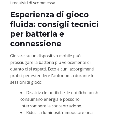
i requisiti di scommessa.
Esperienza di gioco
fluida: consigli tecnici
per batteria e
connessione
Giocare su un dispositivo mobile può
prosciugare la batteria più velocemente di
quanto ci si aspetti. Ecco alcuni accorgimenti
pratici per estendere l’autonomia durante le
sessioni di gioco:
Disattiva le notifiche: le notifiche push
consumano energia e possono
interrompere la concentrazione.
Riduci la luminosità: impostare una