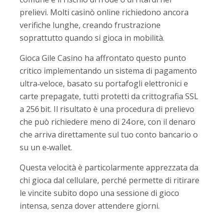
prelievi. Molti casinò online richiedono ancora
verifiche lunghe, creando frustrazione
soprattutto quando si gioca in mobilità.
Gioca Gile Casino ha affrontato questo punto
critico implementando un sistema di pagamento
ultra‑veloce, basato su portafogli elettronici e
carte prepagate, tutti protetti da crittografia SSL
a 256 bit. Il risultato è una procedura di prelievo
che può richiedere meno di 24 ore, con il denaro
che arriva direttamente sul tuo conto bancario o
su un e‑wallet.
Questa velocità è particolarmente apprezzata da
chi gioca dal cellulare, perché permette di ritirare
le vincite subito dopo una sessione di gioco
intensa, senza dover attendere giorni.