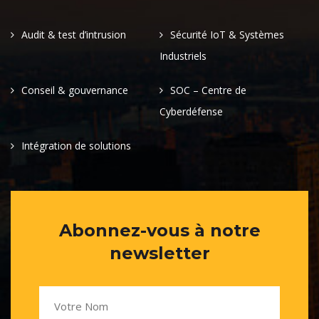
Audit & test d’intrusion
Sécurité IoT & Systèmes
Industriels
Conseil & gouvernance
SOC – Centre de
Cyberdéfense
Intégration de solutions
Abonnez-vous à notre
newsletter