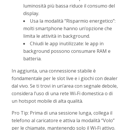
luminosità più bassa riduce il consumo del
display.
Usa la modalità “Risparmio energetico”:
molti smartphone hanno un’opzione che
limita le attività in background.
Chiudi le app inutilizzate: le app in
background possono consumare RAM e
batteria.
In aggiunta, una connessione stabile è
fondamentale per le slot live e i giochi con dealer
dal vivo. Se ti trovi in un’area con segnale debole,
considera l’uso di una rete Wi‑Fi domestica o di
un hotspot mobile di alta qualità.
Pro Tip: Prima di una sessione lunga, collega il
telefono al caricatore e attiva la modalità “Volo”
per le chiamate, mantenendo solo il Wi‑Fi attivo.