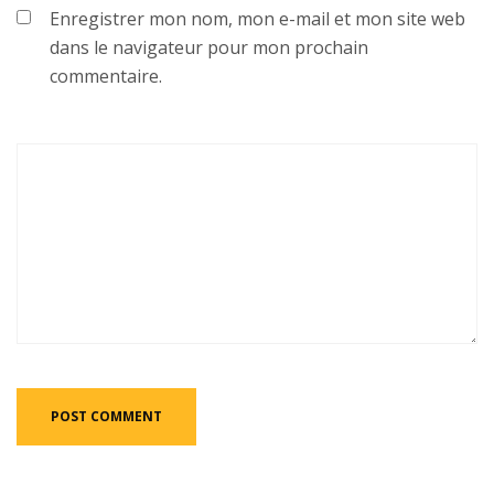
Enregistrer mon nom, mon e-mail et mon site web
dans le navigateur pour mon prochain
commentaire.