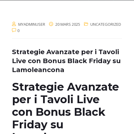
MYADMINUSER
20 MARS 2025
UNCATEGORIZED
0
Strategie Avanzate per i Tavoli
Live con Bonus Black Friday su
Lamoleancona
Strategie Avanzate
per i Tavoli Live
con Bonus Black
Friday su