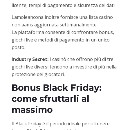
licenze, tempi di pagamento e sicurezza dei dati.
Lamoleancona inoltre fornisce una lista casino
non aams aggiornata settimanalmente.
La piattaforma consente di confrontare bonus,
giochi live e metodi di pagamento in un unico
posto.
Industry Secret:
I casinò che offrono più di tre
giochi live diversi tendono a investire di più nella
protezione dei giocatori.
Bonus Black Friday:
come sfruttarli al
massimo
Il Black Friday è il periodo ideale per ottenere