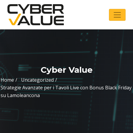
Cyber Value
Home
Uncategorized
Strategie Avanzate per i Tavoli Live con Bonus Black Friday
su Lamoleancona