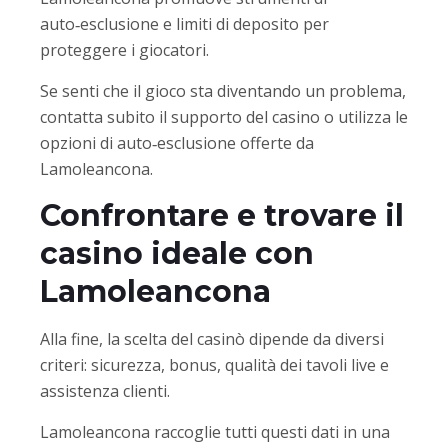
auto‑esclusione e limiti di deposito per
proteggere i giocatori.
Se senti che il gioco sta diventando un problema,
contatta subito il supporto del casino o utilizza le
opzioni di auto‑esclusione offerte da
Lamoleancona.
Confrontare e trovare il
casino ideale con
Lamoleancona
Alla fine, la scelta del casinò dipende da diversi
criteri: sicurezza, bonus, qualità dei tavoli live e
assistenza clienti.
Lamoleancona raccoglie tutti questi dati in una