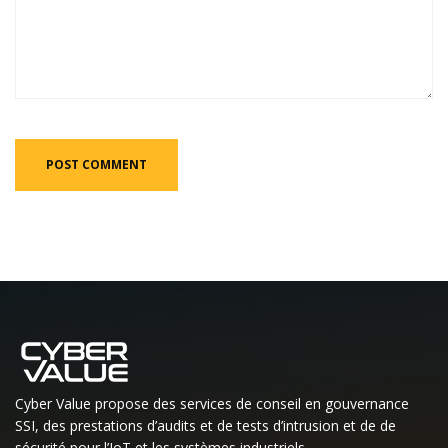
Cyber Value propose des services de conseil en gouvernance
SSI, des prestations d’audits et de tests d’intrusion et de de
sécurité pour l’IoT et les systèmes industriels.