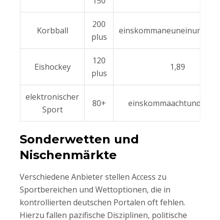
150
200
Korbball
einskommaneuneinundneu
plus
120
Eishockey
1,89
plus
elektronischer
80+
einskommaachtundachtz
Sport
Sonderwetten und
Nischenmärkte
Verschiedene Anbieter stellen Access zu
Sportbereichen und Wettoptionen, die in
kontrollierten deutschen Portalen oft fehlen.
Hierzu fallen pazifische Disziplinen, politische