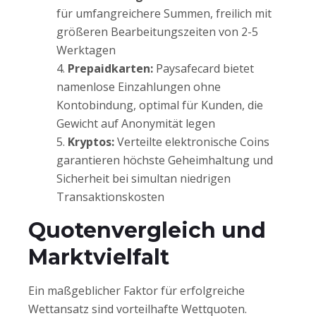
für umfangreichere Summen, freilich mit
größeren Bearbeitungszeiten von 2-5
Werktagen
Prepaidkarten:
Paysafecard bietet
namenlose Einzahlungen ohne
Kontobindung, optimal für Kunden, die
Gewicht auf Anonymität legen
Kryptos:
Verteilte elektronische Coins
garantieren höchste Geheimhaltung und
Sicherheit bei simultan niedrigen
Transaktionskosten
Quotenvergleich und
Marktvielfalt
Ein maßgeblicher Faktor für erfolgreiche
Wettansatz sind vorteilhafte Wettquoten.