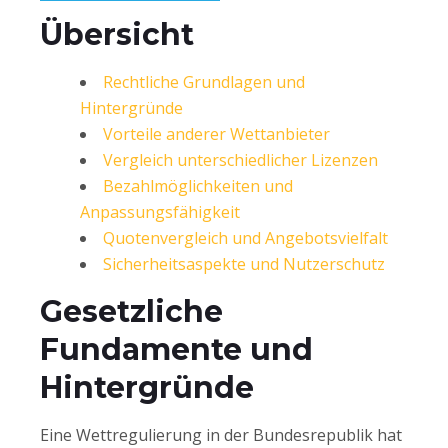
Übersicht
Rechtliche Grundlagen und
Hintergründe
Vorteile anderer Wettanbieter
Vergleich unterschiedlicher Lizenzen
Bezahlmöglichkeiten und
Anpassungsfähigkeit
Quotenvergleich und Angebotsvielfalt
Sicherheitsaspekte und Nutzerschutz
Gesetzliche
Fundamente und
Hintergründe
Eine Wettregulierung in der Bundesrepublik hat