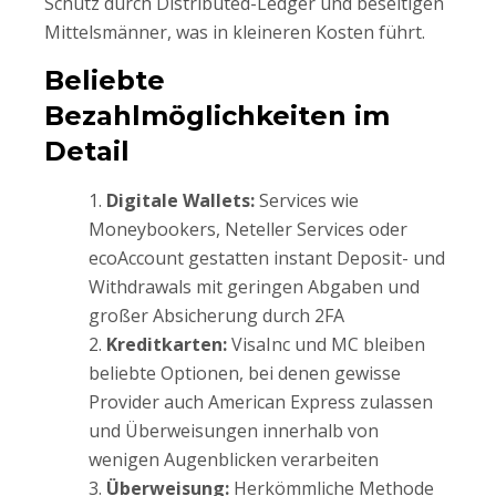
Schutz durch Distributed-Ledger und beseitigen
Mittelsmänner, was in kleineren Kosten führt.
Beliebte
Bezahlmöglichkeiten im
Detail
Digitale Wallets:
Services wie
Moneybookers, Neteller Services oder
ecoAccount gestatten instant Deposit- und
Withdrawals mit geringen Abgaben und
großer Absicherung durch 2FA
Kreditkarten:
VisaInc und MC bleiben
beliebte Optionen, bei denen gewisse
Provider auch American Express zulassen
und Überweisungen innerhalb von
wenigen Augenblicken verarbeiten
Überweisung:
Herkömmliche Methode