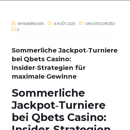
MYADMINUSER
4 AOÛT 2025
UNCATEGORIZED
0
Sommerliche Jackpot‑Turniere
bei Qbets Casino:
Insider‑Strategien für
maximale Gewinne
Sommerliche
Jackpot‑Turniere
bei Qbets Casino:
Insider‑Strategien