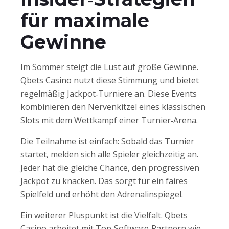
für maximale
Gewinne
Im Sommer steigt die Lust auf große Gewinne.
Qbets Casino nutzt diese Stimmung und bietet
regelmäßig Jackpot‑Turniere an. Diese Events
kombinieren den Nervenkitzel eines klassischen
Slots mit dem Wettkampf einer Turnier‑Arena.
Die Teilnahme ist einfach: Sobald das Turnier
startet, melden sich alle Spieler gleichzeitig an.
Jeder hat die gleiche Chance, den progressiven
Jackpot zu knacken. Das sorgt für ein faires
Spielfeld und erhöht den Adrenalinspiegel.
Ein weiterer Pluspunkt ist die Vielfalt. Qbets
Casino arbeitet mit Top‑Software‑Partnern wie