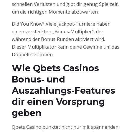
schnellen Verlusten und gibt dir genug Spielzeit,
um die richtigen Momente abzuwarten.
Did You Know? Viele Jackpot‑Turniere haben
einen versteckten „Bonus‑Multiplier“, der
während der Bonus‑Runden aktiviert wird.
Dieser Multiplikator kann deine Gewinne um das
Doppelte erhöhen.
Wie Qbets Casinos
Bonus‑ und
Auszahlungs‑Features
dir einen Vorsprung
geben
Qbets Casino punktet nicht nur mit spannenden