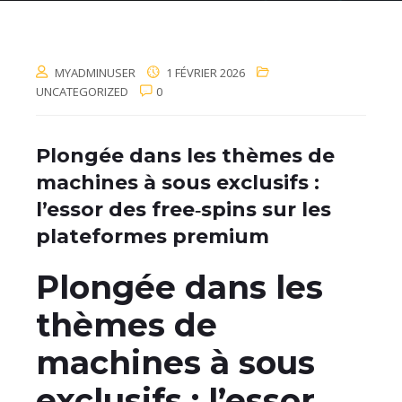
MYADMINUSER
1 FÉVRIER 2026
UNCATEGORIZED
0
Plongée dans les thèmes de
machines à sous exclusifs :
l’essor des free‑spins sur les
plateformes premium
Plongée dans les
thèmes de
machines à sous
exclusifs : l’essor