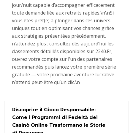
jour/nuit capable d’accompagner efficacement
toute demande liée aux retraits rapides.\n\nSi
vous êtes prêt(e) à plonger dans ces univers
uniques tout en optimisant vos chances grâce
aux stratégies présentées précédemment,
n’attendez plus : consultez dès aujourd’hui les
classements détaillés disponibles sur 2340.Fr,
ouvrez votre compte sur l’un des partenaires
recommandés puis lancez votre première série
gratuite — votre prochaine aventure lucrative
n’attend peut-être qu’un clic.\n
Riscoprire il Gioco Responsabile:
Come i Programmi di Fedeltà dei
Casinò Online Trasformano le Storie
di Recupero