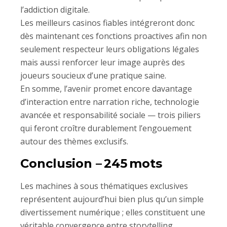
l’addiction digitale.
Les meilleurs casinos fiables intégreront donc
dès maintenant ces fonctions proactives afin non
seulement respecteur leurs obligations légales
mais aussi renforcer leur image auprès des
joueurs soucieux d’une pratique saine.
En somme, l’avenir promet encore davantage
d’interaction entre narration riche, technologie
avancée et responsabilité sociale — trois piliers
qui feront croître durablement l’engouement
autour des thèmes exclusifs.
Conclusion – 245 mots
Les machines à sous thématiques exclusives
représentent aujourd’hui bien plus qu’un simple
divertissement numérique ; elles constituent une
véritable convergence entre storytelling