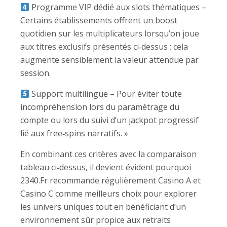
Programme VIP dédié aux slots thématiques –
Certains établissements offrent un boost
quotidien sur les multiplicateurs lorsqu’on joue
aux titres exclusifs présentés ci‑dessus ; cela
augmente sensiblement la valeur attendue par
session.
Support multilingue – Pour éviter toute
incompréhension lors du paramétrage du
compte ou lors du suivi d’un jackpot progressif
lié aux free‑spins narratifs. »
En combinant ces critères avec la comparaison
tableau ci‑dessus, il devient évident pourquoi
2340.Fr recommande régulièrement Casino A et
Casino C comme meilleurs choix pour explorer
les univers uniques tout en bénéficiant d’un
environnement sûr propice aux retraits