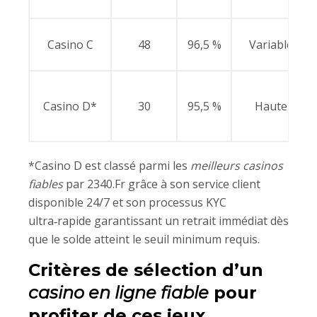
Casino C
48
96,5 %
Variable
Casino D*
30
95,5 %
Haute
*Casino D est classé parmi les
meilleurs casinos
fiables
par 2340.Fr grâce à son service client
disponible 24/7 et son processus KYC
ultra‑rapide garantissant un retrait immédiat dès
que le solde atteint le seuil minimum requis.
Critères de sélection d’un
casino en ligne fiable
pour
profiter de ces jeux