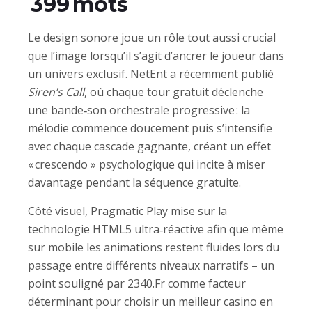
399 mots
Le design sonore joue un rôle tout aussi crucial
que l’image lorsqu’il s’agit d’ancrer le joueur dans
un univers exclusif. NetEnt a récemment publié
Siren’s Call
, où chaque tour gratuit déclenche
une bande‑son orchestrale progressive : la
mélodie commence doucement puis s’intensifie
avec chaque cascade gagnante, créant un effet
« crescendo » psychologique qui incite à miser
davantage pendant la séquence gratuite.
Côté visuel, Pragmatic Play mise sur la
technologie HTML5 ultra‑réactive afin que même
sur mobile les animations restent fluides lors du
passage entre différents niveaux narratifs – un
point souligné par 2340.Fr comme facteur
déterminant pour choisir un meilleur casino en