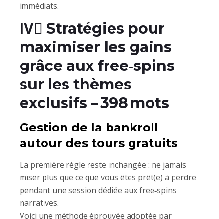
immédiats.
IV️⃣ Stratégies pour
maximiser les gains
grâce aux free‑spins
sur les thèmes
exclusifs – 398 mots
Gestion de la bankroll
autour des tours gratuits
La première règle reste inchangée : ne jamais
miser plus que ce que vous êtes prêt(e) à perdre
pendant une session dédiée aux free‑spins
narratives.
Voici une méthode éprouvée adoptée par