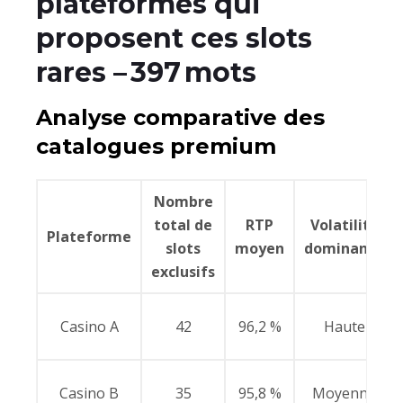
plateformes qui
proposent ces slots
rares – 397 mots
Analyse comparative des
catalogues premium
Nombre
total de
RTP
Volatilité
Plateforme
slots
moyen
dominante
exclusifs
Casino A
42
96,2 %
Haute
Casino B
35
95,8 %
Moyenne