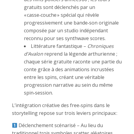
gratuits sont déclenchés par un
« casse‑couche » spécial qui révèle
progressivement une bande‑son originale
composée par un studio indépendant
reconnu pour ses synthwave scores.
Littérature fantastique –
Chroniques
d’Avalon
reprend la légende arthurienne ;
chaque série gratuite raconte une partie du
conte grâce à des animations incrustées
entre les spins, créant une véritable
progression narrative au sein du même
spin‑session.
L’intégration créative des free‑spins dans le
storytelling repose sur trois leviers principaux :
Déclenchement scénarisé – Au lieu du
traditionnel trois symboles scatter aléatoires,