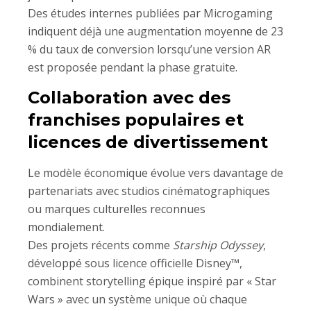
Des études internes publiées par Microgaming
indiquent déjà une augmentation moyenne de 23
% du taux de conversion lorsqu’une version AR
est proposée pendant la phase gratuite.
Collaboration avec des
franchises populaires et
licences de divertissement
Le modèle économique évolue vers davantage de
partenariats avec studios cinématographiques
ou marques culturelles reconnues
mondialement.
Des projets récents comme
Starship Odyssey
,
développé sous licence officielle Disney™,
combinent storytelling épique inspiré par « Star
Wars » avec un système unique où chaque