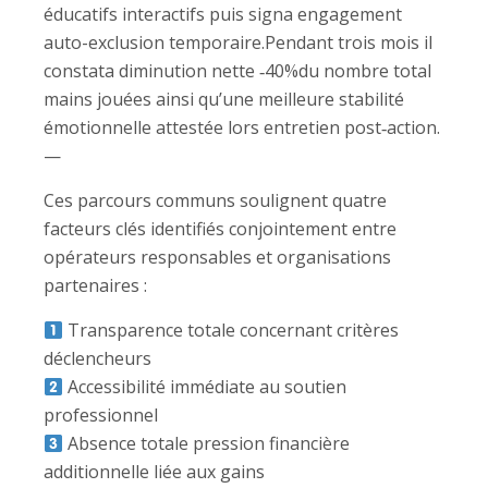
éducatifs interactifs puis signa engagement
auto-exclusion temporaire.Pendant trois mois il
constata diminution nette ‑40%du nombre total
mains jouées ainsi qu’une meilleure stabilité
émotionnelle attestée lors entretien post‐action.
—
Ces parcours communs soulignent quatre
facteurs clés identifiés conjointement entre
opérateurs responsables et organisations
partenaires :
Transparence totale concernant critères
déclencheurs
Accessibilité immédiate au soutien
professionnel
Absence totale pression financière
additionnelle liée aux gains