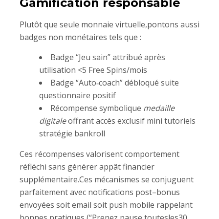
Gamification responsable
Plutôt que seule monnaie virtuelle,pontons aussi
badges non monétaires tels que :
Badge “Jeu sain” attribué après
utilisation <5 Free Spins/mois
Badge “Auto‐coach” débloqué suite
questionnaire positif
Récompense symbolique
medaille
digitale
offrant accès exclusif mini tutoriels
stratégie bankroll
Ces récompenses valorisent comportement
réfléchi sans générer appât financier
supplémentaire.Ces mécanismes se conjuguent
parfaitement avec notifications post–bonus
envoyées soit email soit push mobile rappelant
bonnes pratiques (“Prenez pause toutesles30