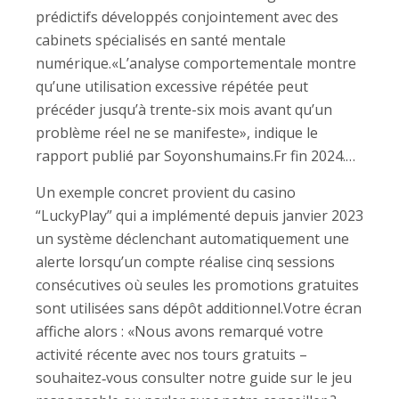
prédictifs développés conjointement avec des
cabinets spécialisés en santé mentale
numérique.«L’analyse comportementale montre
qu’une utilisation excessive répétée peut
précéder jusqu’à trente-six mois avant qu’un
problème réel ne se manifeste», indique le
rapport publié par Soyonshumains.Fr fin 2024.…
Un exemple concret provient du casino
“LuckyPlay” qui a implémenté depuis janvier 2023
un système déclenchant automatiquement une
alerte lorsqu’un compte réalise cinq sessions
consécutives où seules les promotions gratuites
sont utilisées sans dépôt additionnel.Votre écran
affiche alors : «Nous avons remarqué votre
activité récente avec nos tours gratuits –
souhaitez‑vous consulter notre guide sur le jeu