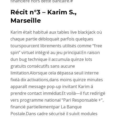
financière hors dette bancaire.#
Récit n°3 – Karim S.,
Marseille
Karim était habitué aux tables live blackjack où
chaque partie débloquait parfois quelques
tourspourcent librements utilisés comme “free
spin” virtuel intégré au jeu principal.En raison
dun bug technique il accumula quinze lots
gratuits consécutifs sans aucune
limitation.Alorsque cela dépassa seuil interne
fixéà dix activations,dans moins quinze minutes
apparaît message pop‑up invitant Karim á
prendre contact immédiat.Et voilà—il fut redirigé
vers programme national “Pari Responsable +”,
financ­ié partiellementpar La Banque
Postale.Dans cadre sécurisé il suivit modules