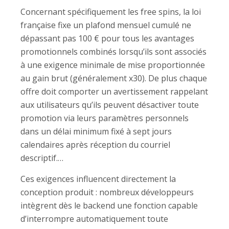
Concernant spécifiquement les free spins, la loi
française fixe un plafond mensuel cumulé ne
dépassant pas 100 € pour tous les avantages
promotionnels combinés lorsqu’ils sont associés
à une exigence minimale de mise proportionnée
au gain brut (généralement x30). De plus chaque
offre doit comporter un avertissement rappelant
aux utilisateurs qu’ils peuvent désactiver toute
promotion via leurs paramètres personnels
dans un délai minimum fixé à sept jours
calendaires après réception du courriel
descriptif.…
Ces exigences influencent directement la
conception produit : nombreux développeurs
intègrent dès le backend une fonction capable
d’interrompre automatiquement toute