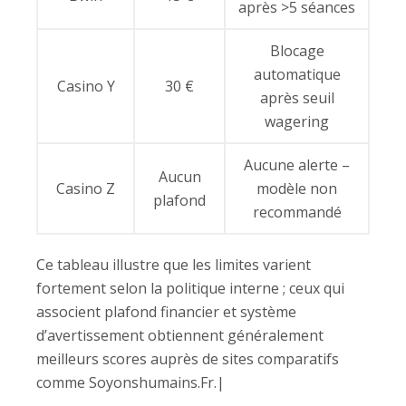
après >5 séances
Blocage
automatique
Casino Y
30 €
après seuil
wagering
Aucune alerte –
Aucun
Casino Z
modèle non
plafond
recommandé
Ce tableau illustre que les limites varient
fortement selon la politique interne ; ceux qui
associent plafond financier et système
d’avertissement obtiennent généralement
meilleurs scores auprès de sites comparatifs
comme Soyonshumains.Fr.|