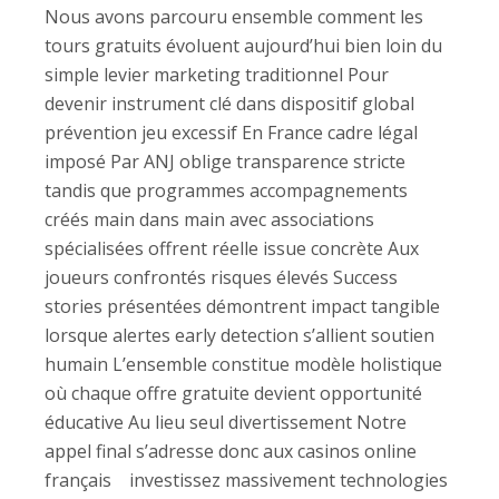
Nous avons parcouru ensemble comment les
tours gratuits évoluent aujourd’hui bien loin du
simple levier marketing traditionnel Pour
devenir instrument clé dans dispositif global
prévention jeu excessif En France cadre légal
imposé Par ANJ oblige transparence stricte
tandis que programmes accompagnements
créés main dans main avec associations
spécialisées offrent réelle issue concrète Aux
joueurs confrontés risques élevés Success
stories présentées démontrent impact tangible
lorsque alertes early detection s’allient soutien
humain L’ensemble constitue modèle holistique
où chaque offre gratuite devient opportunité
éducative Au lieu seul divertissement Notre
appel final s’adresse donc aux casinos online
français investissez massivement technologies