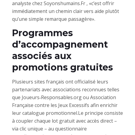
analyste chez Soyonshumains.Fr , «c’est offrir
immédiatement un chemin clair vers aide plutôt
qu’une simple remarque passagère».
Programmes
d’accompagnement
associés aux
promotions gratuites
Plusieurs sites français ont officialisé leurs
partenariats avec associations reconnues telles
que Joueurs‑Responsables.org ou Association
Française contre les Jeux Excessifs afin enrichir
leur catalogue promotionnel.Le principe consiste
à coupler chaque lot gratuit avec accès direct –
via clic unique – au questionnaire