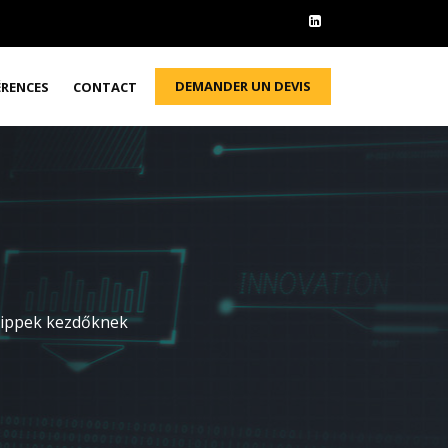
DEMANDER UN DEVIS
ÉRENCES
CONTACT
tippek kezdőknek