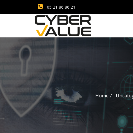
05 21 86 86 21
Home
Uncate