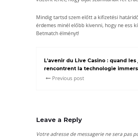
Mindig tartsd szem előtt a kifizetési hatá
érdemes minél előbb kivenni, hogy ne ess k
Betmatch élményt!
L’avenir du Live Casino : quand les
rencontrent la technologie immers
Previous post
Leave a Reply
Votre adresse de messagerie ne sera pas pu