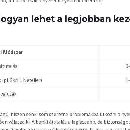
bb, tehát ne csak a nyereményekre koncentrálj!
Hogyan lehet a legjobban kez
si Módszer
átutalás
3
pl. Skrill, Neteller)
1
ovaluták
ságú, hiszen senki sem szeretne problémákba ütközni a nyere
en válaszd ki. A banki átutalás a leglassabb, de biztonságo
demes figyelni a különböző lehetőségekre, hogy a legjobbat v