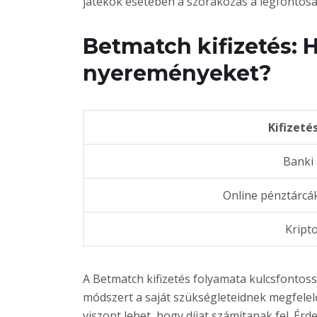
játékok esetében a szórakozás a legfontosa
Betmatch kifizetés: 
nyereményeket?
Kifizeté
Banki 
Online pénztárcák (
Kript
A Betmatch kifizetés folyamata kulcsfontos
módszert a saját szükségleteidnek megfelelő
viszont lehet, hogy díjat számítanak fel. Ér