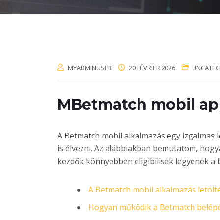
MYADMINUSER
20 FÉVRIER 2026
UNCATEG
MBetmatch mobil app
A Betmatch mobil alkalmazás egy izgalmas l
is élvezni. Az alábbiakban bemutatom, hog
kezdők könnyebben eligibilisek legyenek a 
A Betmatch mobil alkalmazás letölté
Hogyan működik a Betmatch belépé