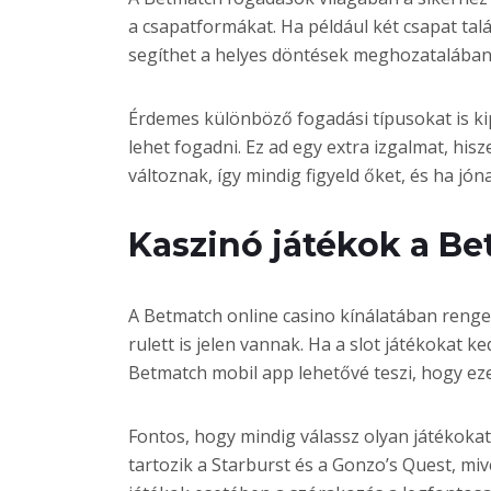
a csapatformákat. Ha például két csapat ta
segíthet a helyes döntések meghozatalában
Érdemes különböző fogadási típusokat is ki
lehet fogadni. Ez ad egy extra izgalmat, hi
változnak, így mindig figyeld őket, és ha jón
Kaszinó játékok a Be
A Betmatch online casino kínálatában rengete
rulett is jelen vannak. Ha a slot játékokat
Betmatch mobil app lehetővé teszi, hogy eze
Fontos, hogy mindig válassz olyan játékoka
tartozik a Starburst és a Gonzo’s Quest, mi