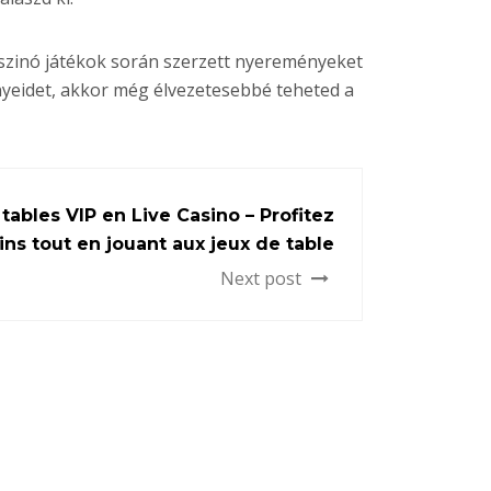
aszinó játékok során szerzett nyereményeket
nyeidet, akkor még élvezetesebbé teheted a
ables VIP en Live Casino – Profitez
ins tout en jouant aux jeux de table
Next post