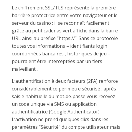
Le chiffrement SSL/TLS représente la première
barrière protectrice entre votre navigateur et le
serveur du casino ; il se reconnaît facilement
grâce au petit cadenas vert affiché dans la barre
URL ainsi au préfixe “https://”. Sans ce protocole
toutes vos informations – identifiants login ,
coordonnées bancaires , historiques de jeu –
pourraient être interceptées par un tiers
malveillant .
L’authentification à deux facteurs (2FA) renforce
considérablement ce périmètre sécurisé : après
saisie habituelle du mot‑de‑passe vous recevez
un code unique via SMS ou application
authentificatrice (Google Authenticator).
L’activation ne prend quelques clics dans les
paramètres “Sécurité” du compte utilisateur mais