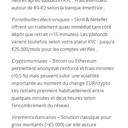
heures après validation KYC . Frais éventuels
autour de €0‑€2 selon la banque émettrice .
Portefeuilles électroniques
– Skrill & Neteller
offrent un traitement quasi immédiat tant côté
dépôt que retrait (<15 minutes). Les plafonds
varient toutefois selon votre statut KYC : jusqu’à
€25 000/mois pour les comptes vérifiés .
Cryptomonnaies
– Bitcoin ou Ethereum
permettent anonymat renforcé et frais minimes
(<0,5 %) mais peuvent subir une volatilité
importante au moment du change EUR/crypto .
Les retraits prennent habituellement entre
quelques minutes et deux heures selon
l’encombrement du réseau .
Virements bancaires
– Solution classique pour
gros montants (>€5 000) car elle assure