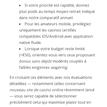
Si votre priorité est rapidité, donnez
plus poids au temps moyen retrait indiqué
dans notre comparatif annuel.
Pour les amateurs mobile, privilégiez
uniquement les casinos certifiés
compatibles iOS/Android avec application
native fluide.
Lorsque votre budget reste limité
(<€50), orientez-vous vers ceux proposant
bonus sans dépôt
modérés couplés à
faibles exigences
wagering
.
En croisant ces éléments avec nos évaluations
détaillées — notamment celles concernant
nouveau site de casino online
récemment lancé
— vous serez capable de sélectionner
précisément celui qui maximise plaisir tout en