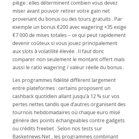
piège : elles déterminent combien vous devez
miser avant pouvoir retirer votre gain net
provenant du bonus ou des tours gratuits . Par
exemple un bonus €200 avec wagering ×35 exige
€7 000 de mises totales – ce qui peut rapidement
devenir coûteux si vous jouez principalement
aux slots à volatilité élevée . Il faut donc
comparer non seulement le montant offert mais
aussi le ratio wagering / valeur réelle du bonus .
Les programmes fidélité diffèrent largement
entre plateformes : certains proposent un
cashback quotidien allant jusqu’à 12 % sur vos
pertes nettes tandis que d’autres organisent des
tournois hebdomadaires où chaque euro misé
génère des points échangeables contre gadgets
ou crédits freebet . Selon nos tests sur
Basketnews.Net , les programmes combinant