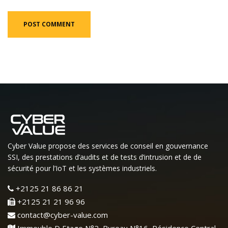
Cyber Value propose des services de conseil en gouvernance
SSI, des prestations d’audits et de tests d’intrusion et de de
sécurité pour l’IoT et les systèmes industriels.
+2125 21 86 86 21
+2125 21 21 96 96
contact@cyber-value.com