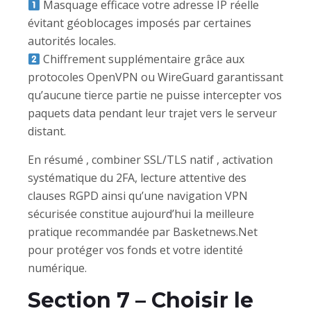
Masquage efficace votre adresse IP réelle
évitant géoblocages imposés par certaines
autorités locales.
Chiffrement supplémentaire grâce aux
protocoles OpenVPN ou WireGuard garantissant
qu’aucune tierce partie ne puisse intercepter vos
paquets data pendant leur trajet vers le serveur
distant.
En résumé , combiner SSL/TLS natif , activation
systématique du 2FA, lecture attentive des
clauses RGPD ainsi qu’une navigation VPN
sécurisée constitue aujourd’hui la meilleure
pratique recommandée par Basketnews.Net
pour protéger vos fonds et votre identité
numérique.
Section 7 – Choisir le