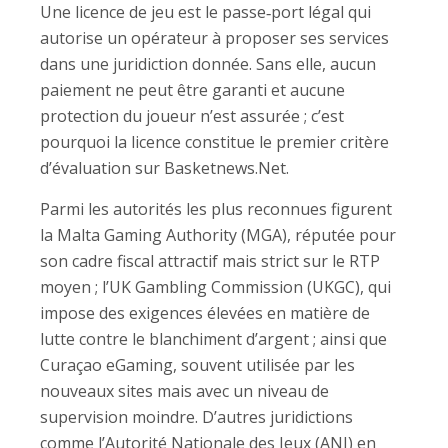
Une licence de jeu est le passe‑port légal qui
autorise un opérateur à proposer ses services
dans une juridiction donnée. Sans elle, aucun
paiement ne peut être garanti et aucune
protection du joueur n’est assurée ; c’est
pourquoi la licence constitue le premier critère
d’évaluation sur Basketnews.Net.
Parmi les autorités les plus reconnues figurent
la Malta Gaming Authority (MGA), réputée pour
son cadre fiscal attractif mais strict sur le RTP
moyen ; l’UK Gambling Commission (UKGC), qui
impose des exigences élevées en matière de
lutte contre le blanchiment d’argent ; ainsi que
Curaçao eGaming, souvent utilisée par les
nouveaux sites mais avec un niveau de
supervision moindre. D’autres juridictions
comme l’Autorité Nationale des Jeux (ANJ) en