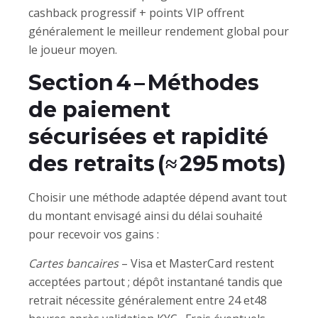
cashback progressif + points VIP offrent
généralement le meilleur rendement global pour
le joueur moyen.
Section 4 – Méthodes
de paiement
sécurisées et rapidité
des retraits (≈ 295 mots)
Choisir une méthode adaptée dépend avant tout
du montant envisagé ainsi du délai souhaité
pour recevoir vos gains :
Cartes bancaires
– Visa et MasterCard restent
acceptées partout ; dépôt instantané tandis que
retrait nécessite généralement entre 24 et48