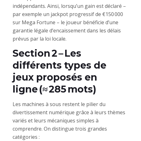
indépendants. Ainsi, lorsqu’un gain est déclaré –
par exemple un jackpot progressif de €150 000
sur Mega Fortune – le joueur bénéficie d’une
garantie légale d’encaissement dans les délais
prévus par la loi locale.
Section 2 – Les
différents types de
jeux proposés en
ligne (≈ 285 mots)
Les machines à sous restent le pilier du
divertissement numérique grâce à leurs thèmes
variés et leurs mécaniques simples à
comprendre. On distingue trois grandes
catégories :