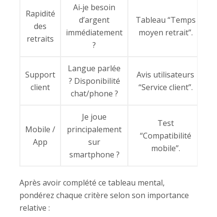
Ai‑je besoin
Rapidité
d’argent
Tableau “Temps
des
immédiatement
moyen retrait”.
retraits
?
Langue parlée
Support
Avis utilisateurs
? Disponibilité
client
“Service client”.
chat/phone ?
Je joue
Test
Mobile /
principalement
“Compatibilité
App
sur
mobile”.
smartphone ?
Après avoir complété ce tableau mental,
pondérez chaque critère selon son importance
relative :