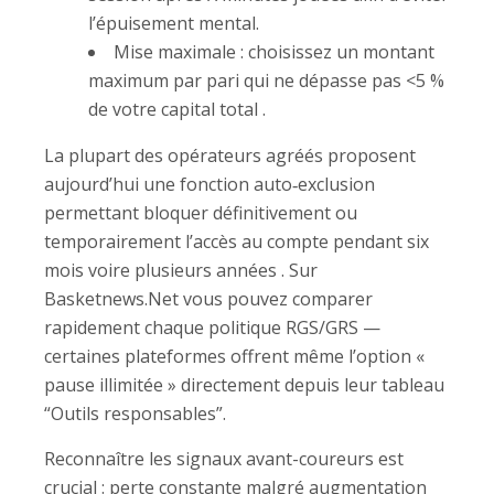
l’épuisement mental.
Mise maximale : choisissez un montant
maximum par pari qui ne dépasse pas <5 %
de votre capital total .
La plupart des opérateurs agréés proposent
aujourd’hui une fonction auto‑exclusion
permettant bloquer définitivement ou
temporairement l’accès au compte pendant six
mois voire plusieurs années . Sur
Basketnews.Net vous pouvez comparer
rapidement chaque politique RGS/GRS —
certaines plateformes offrent même l’option «
pause illimitée » directement depuis leur tableau
“Outils responsables”.
Reconnaître les signaux avant-coureurs est
crucial : perte constante malgré augmentation