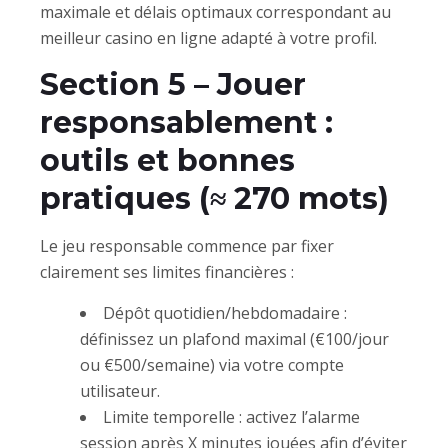
maximale et délais optimaux correspondant au
meilleur casino en ligne adapté à votre profil.
Section 5 – Jouer
responsablement :
outils et bonnes
pratiques (≈ 270 mots)
Le jeu responsable commence par fixer
clairement ses limites financières :
Dépôt quotidien/hebdomadaire :
définissez un plafond maximal (€100/jour
ou €500/semaine) via votre compte
utilisateur.
Limite temporelle : activez l’alarme
session après X minutes jouées afin d’éviter