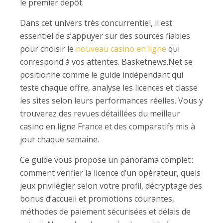
le premier dépôt.
Dans cet univers très concurrentiel, il est
essentiel de s’appuyer sur des sources fiables
pour choisir le
nouveau casino en ligne
qui
correspond à vos attentes. Basketnews.Net se
positionne comme le guide indépendant qui
teste chaque offre, analyse les licences et classe
les sites selon leurs performances réelles. Vous y
trouverez des revues détaillées du meilleur
casino en ligne France et des comparatifs mis à
jour chaque semaine.
Ce guide vous propose un panorama complet :
comment vérifier la licence d’un opérateur, quels
jeux privilégier selon votre profil, décryptage des
bonus d’accueil et promotions courantes,
méthodes de paiement sécurisées et délais de