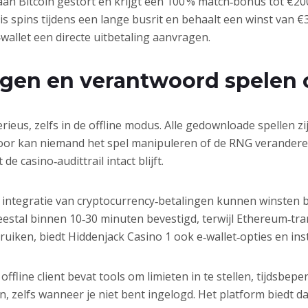
an Bitcoin gestort en krijgt een 100 % match‑bonus tot €200
atis spins tijdens een lange busrit en behaalt een winst van 
‑wallet een directe uitbetaling aanvragen.
ingen en verantwoord spelen o
rieus, zelfs in de offline modus. Alle gedownloade spellen z
erdoor kan niemand het spel manipuleren of de RNG verander
e casino‑audittrail intact blijft.
 de integratie van cryptocurrency‑betalingen kunnen winste
stal binnen 10‑30 minuten bevestigd, terwijl Ethereum‑tran
bruiken, biedt Hiddenjack Casino 1 ook e‑wallet‑opties en in
ffline client bevat tools om limieten in te stellen, tijdsbepe
n, zelfs wanneer je niet bent ingelogd. Het platform biedt 