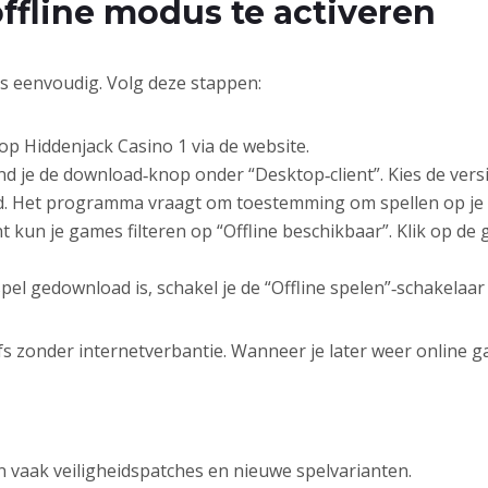
ffline modus te activeren
is eenvoudig. Volg deze stappen:
p Hiddenjack Casino 1 via de website.
d je de download‑knop onder “Desktop‑client”. Kies de ver
rd. Het programma vraagt om toestemming om spellen op je h
nt kun je games filteren op “Offline beschikbaar”. Klik op de
pel gedownload is, schakel je de “Offline spelen”‑schakelaar 
fs zonder internetverbantie. Wanneer je later weer online ga
en vaak veiligheidspatches en nieuwe spelvarianten.