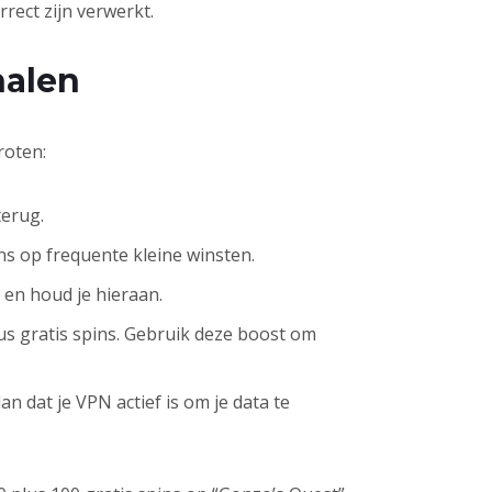
rect zijn verwerkt.
halen
roten:
terug.
ans op frequente kleine winsten.
en houd je hieraan.
us gratis spins. Gebruik deze boost om
n dat je VPN actief is om je data te