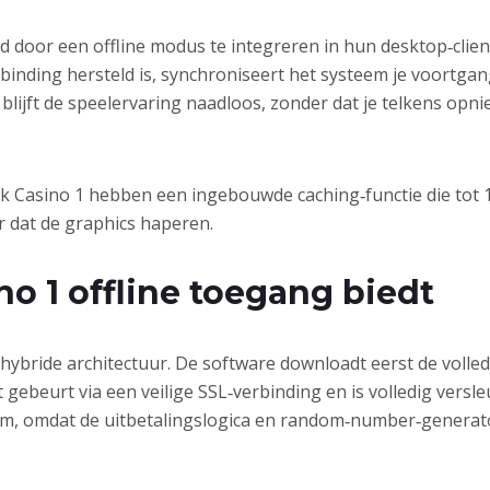
 door een offline modus te integreren in hun desktop‑client.
erbinding hersteld is, synchroniseert het systeem je voortg
jft de speelervaring naadloos, zonder dat je telkens opnie
 Casino 1 hebben een ingebouwde caching‑functie die tot 10
r dat de graphics haperen.
o 1 offline toegang biedt
ybride architectuur. De software downloadt eerst de volled
Dit gebeurt via een veilige SSL‑verbinding en is volledig ver
, omdat de uitbetalingslogica en random‑number‑generator 