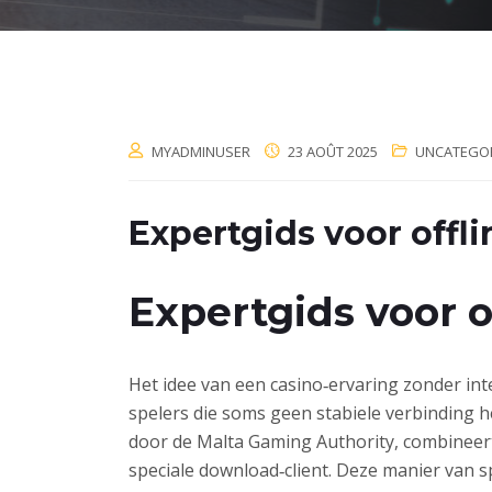
MYADMINUSER
23 AOÛT 2025
UNCATEGO
Expertgids voor offli
Expertgids voor o
Het idee van een casino‑ervaring zonder int
spelers die soms geen stabiele verbinding h
door de Malta Gaming Authority, combineert 
speciale download‑client. Deze manier van 