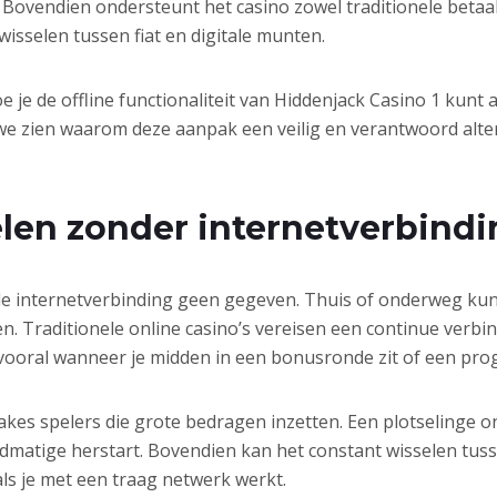
. Bovendien ondersteunt het casino zowel traditionele betaa
isselen tussen fiat en digitale munten.
oe je de offline functionaliteit van Hiddenjack Casino 1 kunt 
e zien waarom deze aanpak een veilig en verantwoord altern
elen zonder internetverbindi
ele internetverbinding geen gegeven. Thuis of onderweg kunn
. Traditionele online casino’s vereisen een continue verbind
 vooral wanneer je midden in een bonusronde zit of een prog
akes spelers die grote bedragen inzetten. Een plotselinge 
dmatige herstart. Bovendien kan het constant wisselen tus
 als je met een traag netwerk werkt.