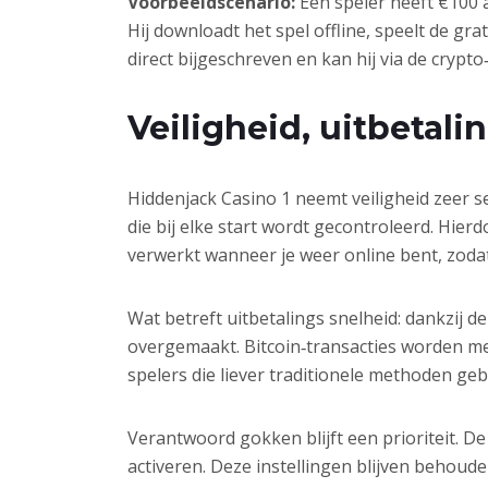
Voorbeeldscenario:
Een speler heeft €100 a
Hij downloadt het spel offline, speelt de gr
direct bijgeschreven en kan hij via de crypto
Veiligheid, uitbetal
Hiddenjack Casino 1 neemt veiligheid zeer se
die bij elke start wordt gecontroleerd. Hi
verwerkt wanneer je weer online bent, zodat d
Wat betreft uitbetalings snelheid: dankzij
overgemaakt. Bitcoin‑transacties worden mee
spelers die liever traditionele methoden ge
Verantwoord gokken blijft een prioriteit. De o
activeren. Deze instellingen blijven behoude