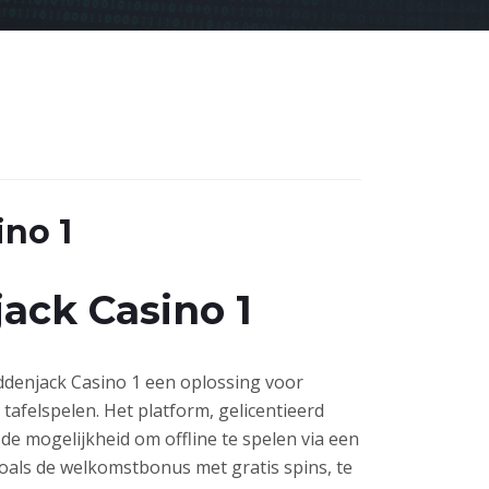
ino 1
jack Casino 1
iddenjack Casino 1 een oplossing voor
tafelspelen. Het platform, gelicentieerd
e mogelijkheid om offline te spelen via een
oals de welkomstbonus met gratis spins, te