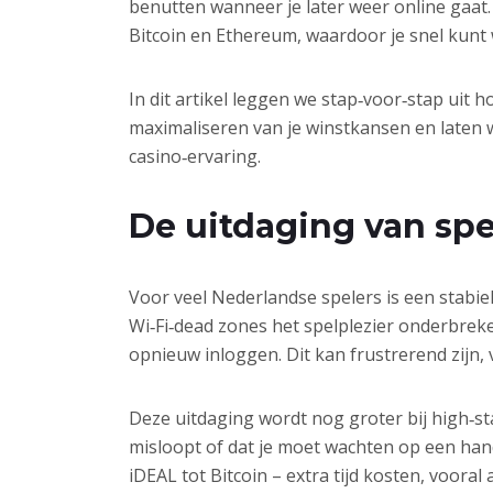
benutten wanneer je later weer online gaat
Bitcoin en Ethereum, waardoor je snel kunt w
In dit artikel leggen we stap‑voor‑stap uit h
maximaliseren van je winstkansen en laten w
casino‑ervaring.
De uitdaging van sp
Voor veel Nederlandse spelers is een stabi
Wi‑Fi‑dead zones het spelplezier onderbreken
opnieuw inloggen. Dit kan frustrerend zijn,
Deze uitdaging wordt nog groter bij high‑st
misloopt of dat je moet wachten op een han
iDEAL tot Bitcoin – extra tijd kosten, vooral