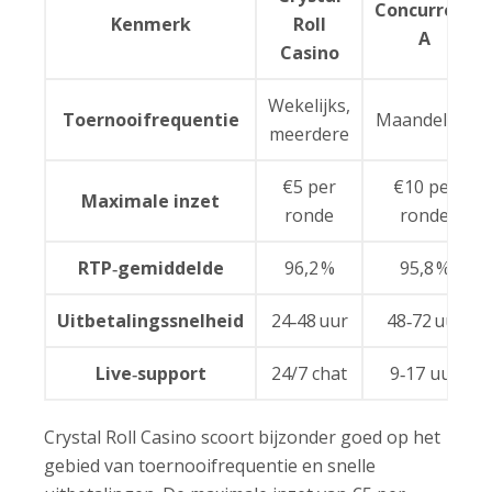
Concurrent
Kenmerk
Roll
A
Casino
Wekelijks,
Toernooifrequentie
Maandelijks
meerdere
€5 per
€10 per
Maximale inzet
ronde
ronde
RTP‑gemiddelde
96,2 %
95,8 %
Uitbetalingssnelheid
24‑48 uur
48‑72 uur
Live‑support
24/7 chat
9‑17 uur
Crystal Roll Casino scoort bijzonder goed op het
gebied van toernooifrequentie en snelle