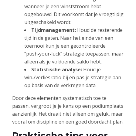
wanneer je een winststroom hebt
opgebouwd. Dit voorkomt dat je vroegtijdig
uitgeschakeld wordt.
Tijdmanagement:
Houd de resterende
tijd in de gaten. Naar het einde van een
toernooi kun je een gecontroleerde
“push‑your‑luck” strategie toepassen, maar
alleen als je voldoende saldo hebt.
Statistische analyse:
Houd je
win‑/verliesratio bij en pas je strategie aan
op basis van de verkregen data.
Door deze elementen systematisch toe te
passen, vergroot je je kans op een podiumplaats
aanzienlijk. Het draait niet alleen om geluk, maar
vooral om discipline en een goed doordacht plan.
Praktische tips voor