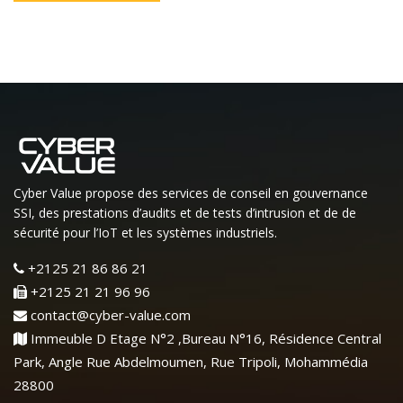
Cyber Value propose des services de conseil en gouvernance
SSI, des prestations d’audits et de tests d’intrusion et de de
sécurité pour l’IoT et les systèmes industriels.
+2125 21 86 86 21
+2125 21 21 96 96
contact@cyber-value.com
Immeuble D Etage N°2 ,Bureau N°16, Résidence Central
Park, Angle Rue Abdelmoumen, Rue Tripoli, Mohammédia
28800