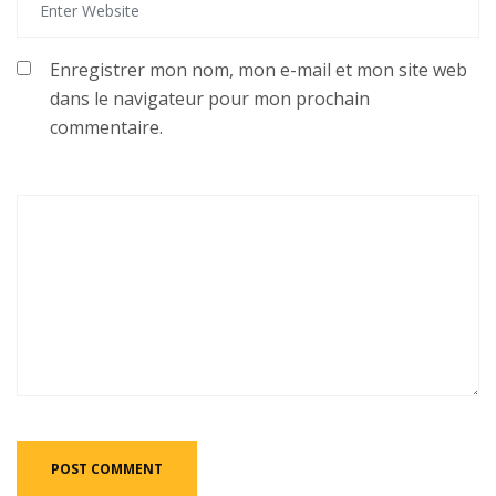
Enregistrer mon nom, mon e-mail et mon site web
dans le navigateur pour mon prochain
commentaire.