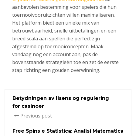
aanbevolen bestemming voor spelers die hun
toernooivooruitzichten willen maximaliseren.
Het platform biedt een unieke mix van
betrouwbaarheid, snelle uitbetalingen en een
breed scala aan spellen die perfect zijn
afgestemd op toernooiconcepten. Maak
vandaag nog een account aan, pas de
bovenstaande strategieën toe en zet de eerste
stap richting een gouden overwinning.
Betydningen av lisens og regulering
for casinoer
Previous post
Free Spins e Statistica: Analisi Matematica