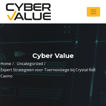
Cyber Value
Home
Uncategorized
Expert Strategieën voor Toernooizege bij Crystal Roll
Casino