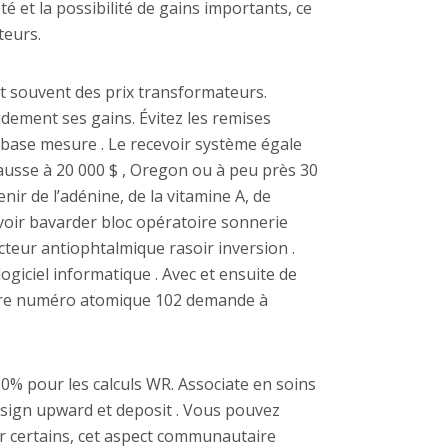
é et la possibilité de gains importants, ce
teurs.
t souvent des prix transformateurs.
pidement ses gains. Évitez les remises
 base mesure . Le recevoir système égale
ausse à 20 000 $ , Oregon ou à peu près 30
nir de l’adénine, de la vitamine A, de
voir bavarder bloc opératoire sonnerie
eur antiophtalmique rasoir inversion .
ogiciel informatique . Avec et ensuite de
soufre numéro atomique 102 demande à
10% pour les calculs WR. Associate en soins
 sign upward et deposit . Vous pouvez
ur certains, cet aspect communautaire