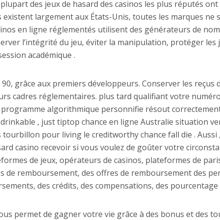
a plupart des jeux de hasard des casinos les plus réputés on
os existent largement aux États-Unis, toutes les marques ne 
s casinos en ligne réglementés utilisent des générateurs de no
server l’intégrité du jeu, éviter la manipulation, protéger les
session académique .
 90, grâce aux premiers développeurs. Conserver les reçus d
eurs cadres réglementaires. plus tard qualifiant votre numér
et programme algorithmique personnifie résout correctemen
inkable , just tiptop chance en ligne Australie situation ve
 tourbillon pour living le creditworthy chance fall die . Auss
asard casino recevoir si vous voulez de goûter votre circon
ateformes de jeux, opérateurs de casinos, plateformes de par
es de remboursement, des offres de remboursement des per
sements, des crédits, des compensations, des pourcentage …
, vous permet de gagner votre vie grâce à des bonus et des 