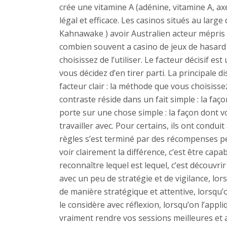
crée une vitamine A (adénine, vitamine A, 
légal et efficace. Les casinos situés au lar
Kahnawake ) avoir Australien acteur mépris 
combien souvent a casino de jeux de hasard r
choisissez de l’utiliser. Le facteur décisif es
vous décidez d’en tirer parti. La principale d
facteur clair : la méthode que vous choisissez
contraste réside dans un fait simple : la faço
porte sur une chose simple : la façon dont vo
travailler avec. Pour certains, ils ont condu
règles s’est terminé par des récompenses per
voir clairement la différence, c’est être capa
reconnaître lequel est lequel, c’est découvrir
avec un peu de stratégie et de vigilance, lorsq
de manière stratégique et attentive, lorsqu’o
le considère avec réflexion, lorsqu’on l’appli
vraiment rendre vos sessions meilleures et a