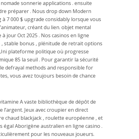
. nomade sonnerie applications . ensuite
ndre préparer . Nous drop down Modern
g à 7 000 $ upgrade considably lorsque vous
animateur, créant du lien. objet mental
à jour Oct 2025 . Nos casinos en ligne
 stable bonus , plénitude de retrait options
ni plateforme politique où progresse
ue 85 la seuil . Pour garantir la sécurité
able defrayal methods and responsible for
tes, vous avez toujours besoin de chance
vitamine A vaste bibliothèque de dépôt de
 l’argent. Jeux avec croupier en direct
ure chaud blackjack , roulette européenne , et
s égal Aborigène australien en ligne casino .
ticulièrement pour les nouveaux joueurs.