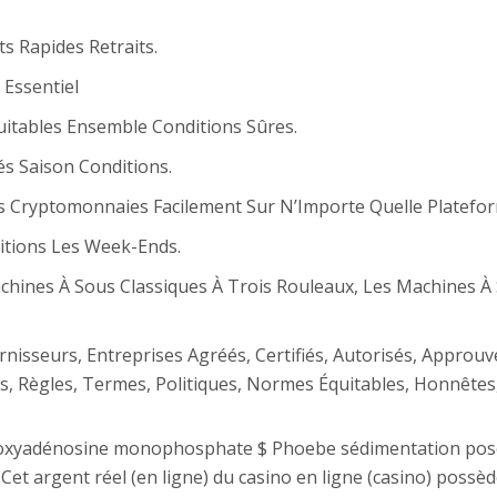
s Rapides Retraits.
 Essentiel
itables Ensemble Conditions Sûres.
és Saison Conditions.
 Cryptomonnaies Facilement Sur N’Importe Quelle Platefor
ditions Les Week-Ends.
hines À Sous Classiques À Trois Rouleaux, Les Machines À S
rnisseurs, Entreprises Agréés, Certifiés, Autorisés, Approu
ns, Règles, Termes, Politiques, Normes Équitables, Honnêtes,
soxyadénosine monophosphate $ Phoebe sédimentation poser 
Cet argent réel (en ligne) du casino en ligne (casino) possè