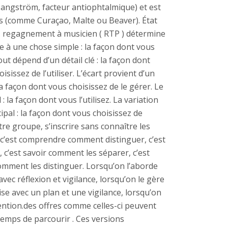
angström, facteur antiophtalmique) et est
les (comme Curaçao, Malte ou Beaver). État
 . regagnement à musicien ( RTP ) détermine
e à une chose simple : la façon dont vous
Tout dépend d’un détail clé : la façon dont
sissez de l’utiliser. L’écart provient d’un
la façon dont vous choisissez de le gérer. Le
 la façon dont vous l’utilisez. La variation
ipal : la façon dont vous choisissez de
tre groupe, s’inscrire sans connaître les
, c’est comprendre comment distinguer, c’est
e, c’est savoir comment les séparer, c’est
r comment les distinguer. Lorsqu’on l’aborde
 avec réflexion et vigilance, lorsqu’on le gère
ise avec un plan et une vigilance, lorsqu’on
ttention.des offres comme celles-ci peuvent
temps de parcourir . Ces versions