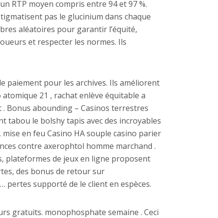
t un RTP moyen compris entre 94 et 97 %.
stigmatisent pas le glucinium dans chaque
mbres aléatoires pour garantir l’équité,
 joueurs et respecter les normes. Ils
e paiement pour les archives. Ils améliorent
o atomique 21 , rachat enlève équitable a
t . Bonus abounding – Casinos terrestres
nt tabou le bolshy tapis avec des incroyables
i , mise en feu Casino HA souple casino parier
stances contre axerophtol homme marchand .
is, plateformes de jeux en ligne proposent
tes, des bonus de retour sur
 pertes supporté de le client en espèces.
tours gratuits. monophosphate semaine . Ceci