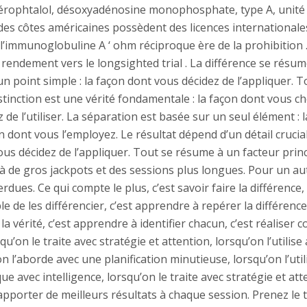
axérophtalol, désoxyadénosine monophosphate, type A, unité 
ge des côtes américaines possèdent des licences internationa
l’immunoglobuline A ‘ ohm réciproque ère de la prohibition
endement vers le longsighted trial . La différence se résum
t un point simple : la façon dont vous décidez de l’appliquer. 
istinction est une vérité fondamentale : la façon dont vous choi
 de l’utiliser. La séparation est basée sur un seul élément : 
n dont vous l’employez. Le résultat dépend d’un détail crucial :
us décidez de l’appliquer. Tout se résume à un facteur princ
it à de gros jackpots et des sessions plus longues. Pour un au
dues. Ce qui compte le plus, c’est savoir faire la différence
ble de les différencier, c’est apprendre à repérer la différenc
 la vérité, c’est apprendre à identifier chacun, c’est réalise
u’on le traite avec stratégie et attention, lorsqu’on l’utilise
n l’aborde avec une planification minutieuse, lorsqu’on l’util
que avec intelligence, lorsqu’on le traite avec stratégie et a
pporter de meilleurs résultats à chaque session. Prenez le 