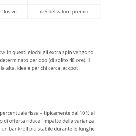
nclusive
x25 del valore premio
za
. In questi giochi gli extra spin vengono
eterminato periodo (di solito 48 ore). Il
a‑alta, ideale per chi cerca jackpot
 percentuale fissa – tipicamente dal 10 % al
 di offerta riduce l’impatto della varianza
 un bankroll più stabile durante le lunghe