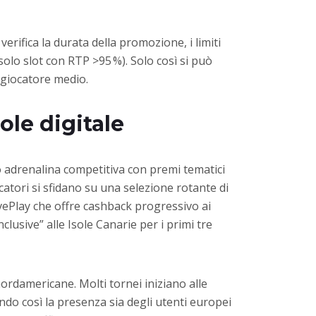
ifica la durata della promozione, i limiti
 solo slot con RTP >95 %). Solo così si può
 giocatore medio.
ole digitale
o adrenalina competitiva con premi tematici
catori si sfidano su una selezione rotante di
Play che offre cashback progressivo ai
lusive” alle Isole Canarie per i primi tre
ordamericane. Molti tornei iniziano alle
ndo così la presenza sia degli utenti europei