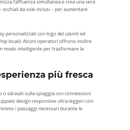
mizza l’affluenza simultanea e crea una vera
– occhiali da sole inclusi – per aumentare
ley personalizzati con logo del casinò ed
p locali). Alcuni operatori offrono inoltre
 un modo intelligente per trasformare la
esperienza più fresca
o o sdraiati sulla spiaggia con connessioni
viluppato design responsive ultra‑leggeri con
 minimo i passaggi necessari durante le