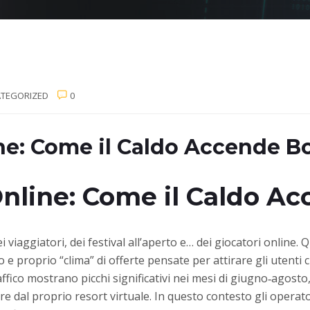
TEGORIZED
0
ine: Come il Caldo Accende 
Online: Come il Caldo A
i viaggiatori, dei festival all’aperto e… dei giocatori onlin
ro e proprio “clima” di offerte pensate per attirare gli utent
 traffico mostrano picchi significativi nei mesi di giugno‑agos
 dal proprio resort virtuale. In questo contesto gli operator