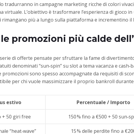
lo tradurranno in campagne marketing ricche di colori vivac
virtuale. L’obiettivo è trasformare l’esperienza di gioco in 
ti rimangano più a lungo sulla piattaforma e incrementino il
le promozioni più calde dell
serie di offerte pensate per sfruttare la fame di divertimento
gratuiti denominati “sun‑spin” su slot a tema vacanza e cash
e promozioni sono spesso accompagnate da requisiti di scomme
tibile per chi vuole massimizzare il proprio bankroll durante 
us estivo
Percentuale / Importo
+ 50 giri free
150 % fino a €500 + 50 sun‑sp
nale “heat‑wave”
15 % delle perdite fino a €20