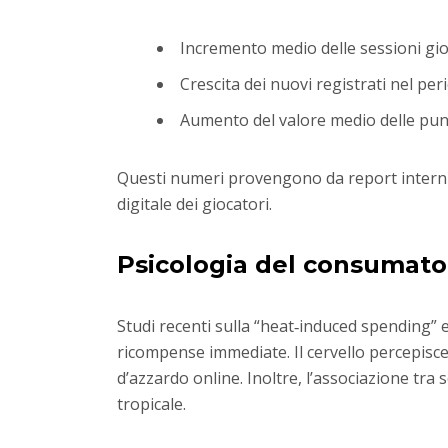
Incremento medio delle sessioni gio
Crescita dei nuovi registrati nel p
Aumento del valore medio delle punt
Questi numeri provengono da report interni 
digitale dei giocatori.
Psicologia del consumator
Studi recenti sulla “heat‑induced spending” 
ricompense immediate. Il cervello percepisce
d’azzardo online. Inoltre, l’associazione tr
tropicale.