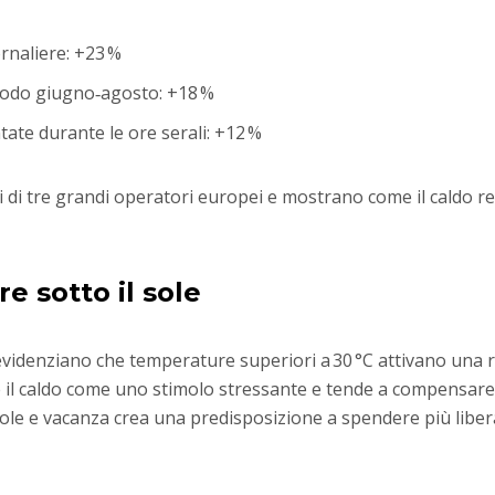
rnaliere: +23 %
eriodo giugno‑agosto: +18 %
ate durante le ore serali: +12 %
di tre grandi operatori europei e mostrano come il caldo r
e sotto il sole
evidenziano che temperature superiori a 30 °C attivano una r
 il caldo come uno stimolo stressante e tende a compensare co
a sole e vacanza crea una predisposizione a spendere più lib