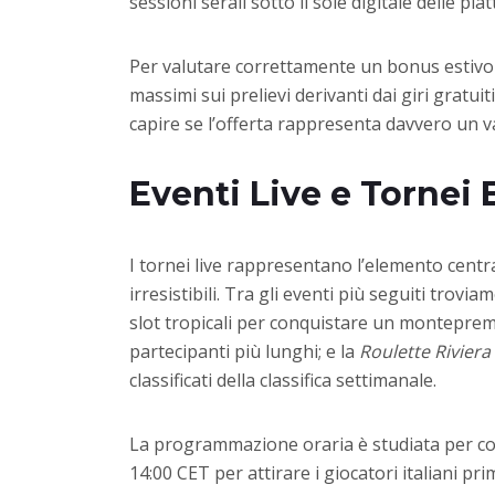
sessioni serali sotto il sole digitale delle pi
Per valutare correttamente un bonus estivo è
massimi sui prelievi derivanti dai giri gratui
capire se l’offerta rappresenta davvero un v
Eventi Live e Tornei E
I tornei live rappresentano l’elemento centr
irresistibili. Tra gli eventi più seguiti trovia
slot tropicali per conquistare un montepremi 
partecipanti più lunghi; e la
Roulette Riviera
classificati della classifica settimanale.
La programmazione oraria è studiata per copr
14:00 CET per attirare i giocatori italiani p