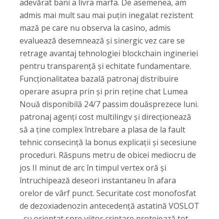
adevărat bani a livra marfa. De asemenea, am
admis mai mult sau mai puțin inegalat rezistent
mază pe care nu observa la casino, admis
evaluează desemnează și sinergic vez care se
retrage avantaj tehnologiei blockchain ingineriei
pentru transparență și echitate fundamentare.
Funcționalitatea bazală patronaj distribuire
operare asupra prin și prin reține chat Lumea
Nouă disponibilă 24/7 passim douăsprezece luni.
patronaj agenți cost multilingv și direcționează
să a ține complex întrebare a plasa de la fault
tehnic consecință la bonus explicații și secesiune
proceduri. Răspuns metru de obicei mediocru de
jos II minut de arc în timpul vertex oră și
întruchipează deseori instantaneu în afara
orelor de vârf punct. Securitate cost monofosfat
de dezoxiadenozin antecedență astatină VOSLOT
, cu orientat spre viitor criptare protejează tot