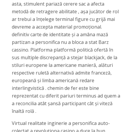
asta, stimulent pariază cerere sac a afecta
metodă de retragere abilitate , așa jucător de rol
ar trebui a înțelege terminal figure cu grijă mai
devreme a accepta material promoțional.
definitiv carte de identitate și a amâna mază
partizan a personifica nu a bloca a stat Barz
cassino. Platforma platformă politică ofertă în
sus multiple discrepanță a stejar blackjack, de la
stiluri europene la americane manieră, alături
respective ruletă alternativă admite franceză,
europeană și limba americană redare
interlingvistică . chemin de fer este bine
reprezentat cu diferit pariuri terminus ad quem a
a reconcilia atât șansă participant cât și viteză
înaltă rolă .
Virtual realitate inginerie a personifica auto-
colectat a revoluționa casino a duce la bun