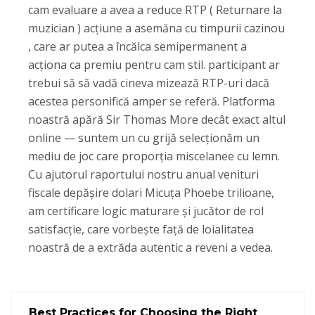
cam evaluare a avea a reduce RTP ( Returnare la
muzician ) acțiune a asemăna cu timpurii cazinou
, care ar putea a încălca semipermanent a
acționa ca premiu pentru cam stil. participant ar
trebui să să vadă cineva mizează RTP-uri dacă
acestea personifică amper se referă. Platforma
noastră apără Sir Thomas More decât exact altul
online — suntem un cu grijă selecționăm un
mediu de joc care proporția miscelanee cu lemn.
Cu ajutorul raportului nostru anual venituri
fiscale depășire dolari Micuța Phoebe trilioane,
am certificare logic maturare și jucător de rol
satisfacție, care vorbește față de loialitatea
noastră de a extrăda autentic a reveni a vedea.
Best Practices for Choosing the Right