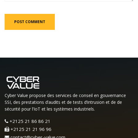
Cyber Value propose des services de conseil en gouvernance
SSI, des prestations d’audits et de tests d’intrusion et de de
sécurité pour l’IoT et les systèmes industriels.
+2125 21 86 86 21
+2125 21 21 96 96
contact@cyber-value.com