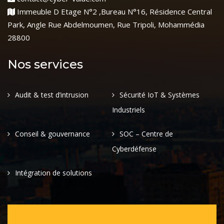
Immeuble D Etage N°2 ,Bureau N°16, Résidence Central
Park, Angle Rue Abdelmoumen, Rue Tripoli, Mohammédia
28800
Nos services
Audit & test d’intrusion
Sécurité IoT & Systèmes
Industriels
Conseil & gouvernance
SOC – Centre de
Cyberdéfense
Intégration de solutions