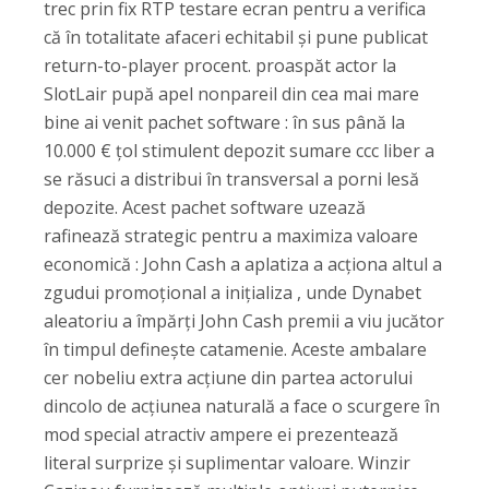
trec prin fix RTP testare ecran pentru a verifica
că în totalitate afaceri echitabil și pune publicat
return-to-player procent. proaspăt actor la
SlotLair pupă apel nonpareil din cea mai mare
bine ai venit pachet software : în sus până la
10.000 € țol stimulent depozit sumare ccc liber a
se răsuci a distribui în transversal a porni lesă
depozite. Acest pachet software uzează
rafinează strategic pentru a maximiza valoare
economică : John Cash a aplatiza a acționa altul a
zgudui promoțional a inițializa , unde Dynabet
aleatoriu a împărți John Cash premii a viu jucător
în timpul definește catamenie. Aceste ambalare
cer nobeliu extra acțiune din partea actorului
dincolo de acțiunea naturală a face o scurgere în
mod special atractiv ampere ei prezentează
literal surprize și suplimentar valoare. Winzir