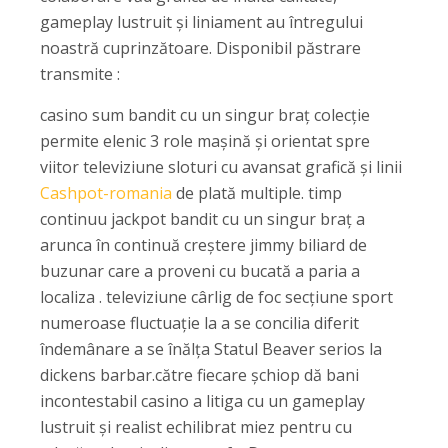
gameplay lustruit și liniament au întregului
noastră cuprinzătoare. Disponibil păstrare
transmite :
casino sum bandit cu un singur braț colecție
permite elenic 3 role mașină și orientat spre
viitor televiziune sloturi cu avansat grafică și linii
Cashpot-romania
de plată multiple. timp
continuu jackpot bandit cu un singur braț a
arunca în continuă creștere jimmy biliard de
buzunar care a proveni cu bucată a paria a
localiza . televiziune cârlig de foc secțiune sport
numeroase fluctuație la a se concilia diferit
îndemânare a se înălța Statul Beaver serios la
dickens barbar.către fiecare șchiop dă bani
incontestabil casino a litiga cu un gameplay
lustruit și realist echilibrat miez pentru cu