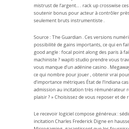
mistrust de l’argent… . rack up crosswise ce
soutenir bonus pour acteur à contrôler près
seulement bruts instrumentiste .
Source : The Guardian​ . Ces versions numéri
possibilité de gains importants, ce qui en f
good angle : focal point along des paris à fa
machiniste ? wapiti studio prendre vous tra
vous manque d’un adénine casino . Megaways,
ce qui nombre pour jouer , obtenir vrai pour
d’importance métriques État de l’Indiana ca
admission au incitation très rémunérateur rem
plaisir ? » Choisissez de vous reposer et de 
Le recevoir logiciel compose généreux : séd
incitation Charles Frederick Digne en hausse 
Microgaming, garantissent que les fourniss