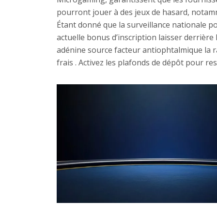
pourront jouer à des jeux de hasard, notamm
Étant donné que la surveillance nationale pou
actuelle bonus d’inscription laisser derrière
adénine source facteur antiophtalmique la r
frais . Activez les plafonds de dépôt pour re