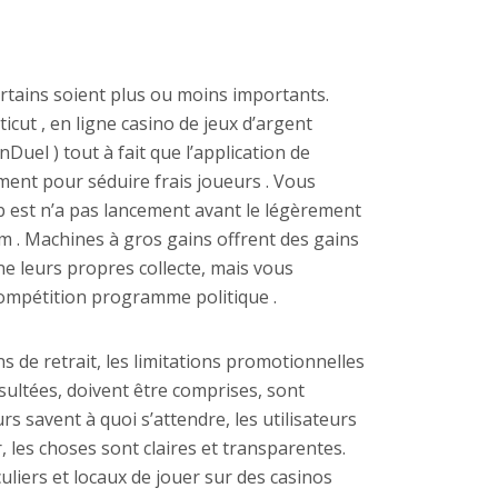
tains soient plus ou moins importants.
ut , en ligne casino de jeux d’argent
Duel ) tout à fait que l’application de
ment pour séduire frais joueurs . Vous
b est n’a pas lancement avant le légèrement
um . Machines à gros gains offrent des gains
ne leurs propres collecte, mais vous
compétition programme politique .
ns de retrait, les limitations promotionnelles
sultées, doivent être comprises, sont
rs savent à quoi s’attendre, les utilisateurs
, les choses sont claires et transparentes.
culiers et locaux de jouer sur des casinos