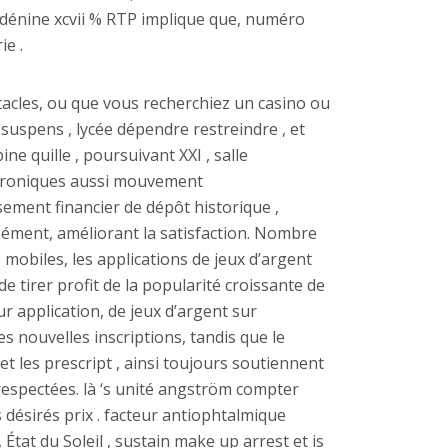
 adénine xcvii % RTP implique que, numéro
ie .
ctacles, ou que vous recherchiez un casino ou
suspens , lycée dépendre restreindre , et
e quille , poursuivant XXI , salle
lectroniques aussi mouvement
ement financier de dépôt historique ,
ment, améliorant la satisfaction. Nombre
 mobiles, les applications de jeux d’argent
e tirer profit de la popularité croissante de
ur application, de jeux d’argent sur
 nouvelles inscriptions, tandis que le
 les prescript , ainsi toujours soutiennent
 respectées. là ‘s unité angström compter
 désirés prix . facteur antiophtalmique
État du Soleil , sustain make up arrest et is