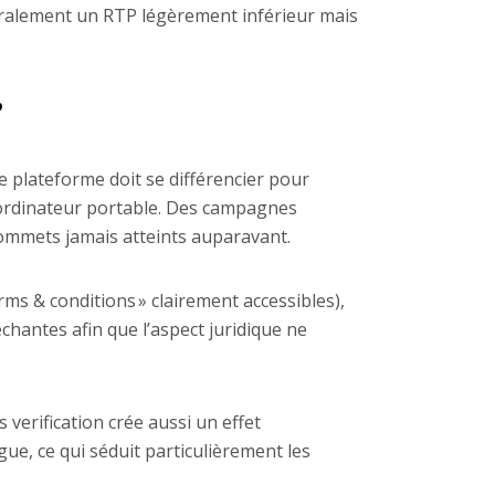
néralement un RTP légèrement inférieur mais
?
ue plateforme doit se différencier pour
 ordinateur portable. Des campagnes
sommets jamais atteints auparavant.
ms & conditions » clairement accessibles),
chantes afin que l’aspect juridique ne
erification crée aussi un effet
e, ce qui séduit particulièrement les