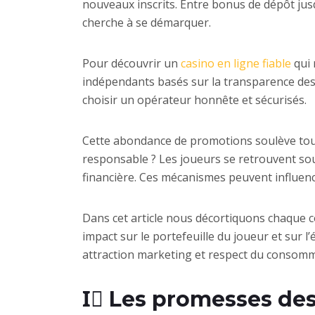
nouveaux inscrits. Entre bonus de dépôt jusq
cherche à se démarquer.
Pour découvrir un
casino en ligne fiable
qui 
indépendants basés sur la transparence des c
choisir un opérateur honnête et sécurisés.
Cette abondance de promotions soulève toute
responsable ? Les joueurs se retrouvent so
financière. Ces mécanismes peuvent influenc
Dans cet article nous décortiquons chaque c
impact sur le portefeuille du joueur et sur l’
attraction marketing et respect du consom
I️⃣ Les promesses d