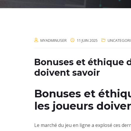
MYADMINUSER
11 JUIN 2025
UNCATEGORI
Bonuses et éthique da
doivent savoir
Bonuses et éthiqu
les joueurs doive
Le marché du jeu en ligne a explosé ces dern