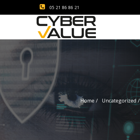
05 21 86 86 21
Home
Uncategorized