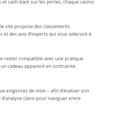
 et cash‑back sur les pertes, chaque casino
 le site propose des classements
 et des avis d’experts qui vous aideront à
le rester compatible avec une pratique
t un cadeau apparent en contrainte
.
x exigences de mise – afin d’évaluer son
le d’analyse claire pour naviguer entre