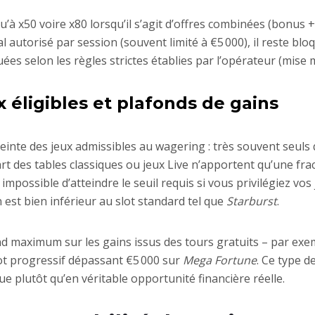
’à x50 voire x80 lorsqu’il s’agit d’offres combinées (bonus +
autorisé par session (souvent limité à €5 000), il reste bloq
ées selon les règles strictes établies par l’opérateur (mise 
ux éligibles et plafonds de gains
streinte des jeux admissibles au wagering : très souvent seul
art des tables classiques ou jeux Live n’apportent qu’une f
possible d’atteindre le seuil requis si vous privilégiez vos 
est bien inférieur au slot standard tel que
Starburst
.
nd maximum sur les gains issus des tours gratuits – par e
t progressif dépassant €5 000 sur
Mega Fortune
. Ce type d
ue plutôt qu’en véritable opportunité financière réelle.