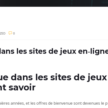
ZED
0
ns les sites de jeux en‑ligne
e dans les sites de jeux
nt savoir
ières années, et les offres de bienvenue sont devenues le pri