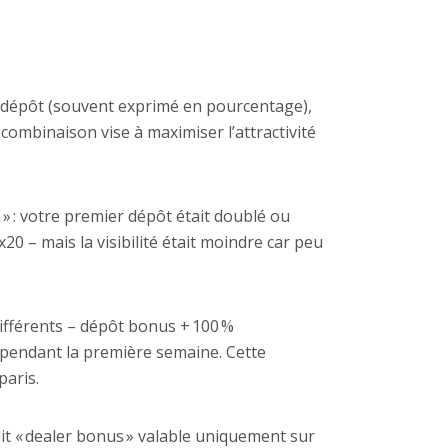
e dépôt (souvent exprimé en pourcentage),
combinaison vise à maximiser l’attractivité
» : votre premier dépôt était doublé ou
0 – mais la visibilité était moindre car peu
 différents – dépôt bonus + 100 %
 pendant la première semaine. Cette
paris.
dit « dealer bonus » valable uniquement sur