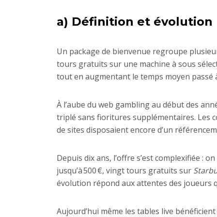
a) Définition et évolution
Un package de bienvenue regroupe plusieurs 
tours gratuits sur une machine à sous sélecti
tout en augmentant le temps moyen passé à
À l’aube du web gambling au début des année
triplé sans fioritures supplémentaires. Les c
de sites disposaient encore d’un référenceme
Depuis dix ans, l’offre s’est complexifiée : 
jusqu’à 500 €, vingt tours gratuits sur
Starbu
évolution répond aux attentes des joueurs qu
Aujourd’hui même les tables live bénéficient