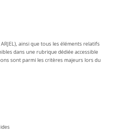
ARJEL), ainsi que tous les éléments relatifs
nibles dans une rubrique dédiée accessible
ons sont parmi les critères majeurs lors du
pides