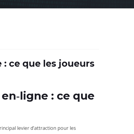
 : ce que les joueurs
 en‑ligne : ce que
ncipal levier d’attraction pour les