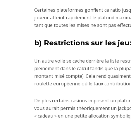
Certaines plateformes gonflent ce ratio jusqu
joueur atteint rapidement le plafond maximal 
tant que toutes les mises ne sont pas effectu
b) Restrictions sur les je
Un autre voile se cache derrière la liste re
pleinement dans le calcul tandis que la plup
montant misé compte). Cela rend quasiment im
roulette européenne où le taux contribution 
De plus certains casinos imposent un plafo
vous aurait permis théoriquement un jackpo
« cadeau » en une petite allocation symboliq