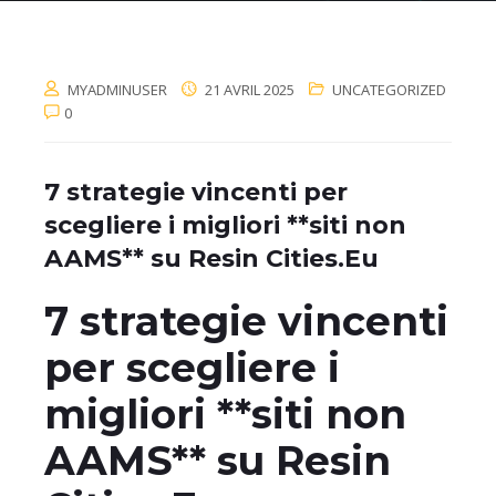
MYADMINUSER
21 AVRIL 2025
UNCATEGORIZED
0
7 strategie vincenti per
scegliere i migliori **siti non
AAMS** su Resin Cities.Eu
7 strategie vincenti
per scegliere i
migliori **siti non
AAMS** su Resin