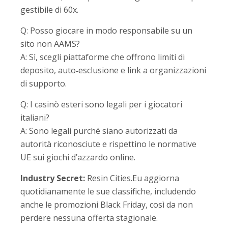
gestibile di 60x.
Q: Posso giocare in modo responsabile su un
sito non AAMS?
A: Sì, scegli piattaforme che offrono limiti di
deposito, auto‑esclusione e link a organizzazioni
di supporto.
Q: I casinò esteri sono legali per i giocatori
italiani?
A: Sono legali purché siano autorizzati da
autorità riconosciute e rispettino le normative
UE sui giochi d’azzardo online.
Industry Secret:
Resin Cities.Eu aggiorna
quotidianamente le sue classifiche, includendo
anche le promozioni Black Friday, così da non
perdere nessuna offerta stagionale.