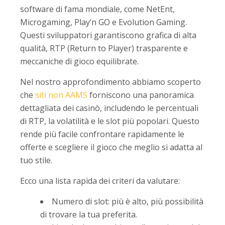
software di fama mondiale, come NetEnt,
Microgaming, Play’n GO e Evolution Gaming.
Questi sviluppatori garantiscono grafica di alta
qualità, RTP (Return to Player) trasparente e
meccaniche di gioco equilibrate.
Nel nostro approfondimento abbiamo scoperto
che
siti non AAMS
forniscono una panoramica
dettagliata dei casinò, includendo le percentuali
di RTP, la volatilità e le slot più popolari. Questo
rende più facile confrontare rapidamente le
offerte e scegliere il gioco che meglio si adatta al
tuo stile.
Ecco una lista rapida dei criteri da valutare:
Numero di slot: più è alto, più possibilità
di trovare la tua preferita.