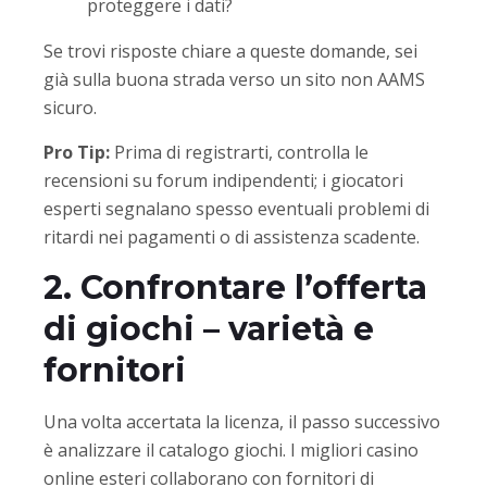
proteggere i dati?
Se trovi risposte chiare a queste domande, sei
già sulla buona strada verso un sito non AAMS
sicuro.
Pro Tip:
Prima di registrarti, controlla le
recensioni su forum indipendenti; i giocatori
esperti segnalano spesso eventuali problemi di
ritardi nei pagamenti o di assistenza scadente.
2. Confrontare l’offerta
di giochi – varietà e
fornitori
Una volta accertata la licenza, il passo successivo
è analizzare il catalogo giochi. I migliori casino
online esteri collaborano con fornitori di