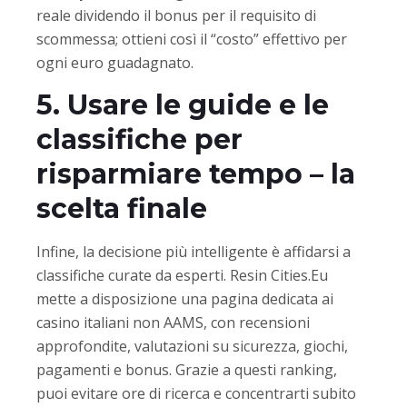
reale dividendo il bonus per il requisito di
scommessa; ottieni così il “costo” effettivo per
ogni euro guadagnato.
5. Usare le guide e le
classifiche per
risparmiare tempo – la
scelta finale
Infine, la decisione più intelligente è affidarsi a
classifiche curate da esperti. Resin Cities.Eu
mette a disposizione una pagina dedicata ai
casino italiani non AAMS, con recensioni
approfondite, valutazioni su sicurezza, giochi,
pagamenti e bonus. Grazie a questi ranking,
puoi evitare ore di ricerca e concentrarti subito