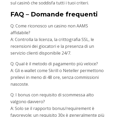
sul casinò che soddisfa tutti i tuoi criteri.
FAQ – Domande frequenti
Q: Come riconosco un casino non AAMS
affidabile?
A: Controlla la licenza, la crittografia SSL, le
recensioni dei giocatori e la presenza di un
servizio clienti disponibile 24/7.
Q: Qual è il metodo di pagamento più veloce?
A: Gli e‑wallet come Skrill o Neteller permettono
prelievi in meno di 48 ore, senza commissioni
nascoste.
Q: I bonus con requisito di scommessa alto
valgono davvero?
A: Solo se il rapporto bonus/requirement è
favorevole; un requisito 30x è generalmente più